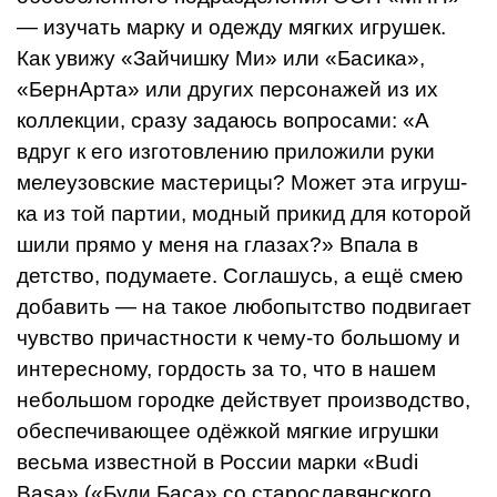
— изучать марку и одежду мягких игрушек.
Как увижу «Зайчишку Ми» или «Басика»,
«БернАрта» или других персонажей из их
коллекции, сразу задаюсь вопросами: «А
вдруг к его изготовлению приложили руки
мелеузовские мастерицы? Может эта игруш­
ка из той партии, модный прикид для кото­рой
шили прямо у меня на глазах?» Впала в
детство, подумаете. Соглашусь, а ещё смею
добавить — на такое любопытство подвига­ет
чувство причастности к чему-то большо­му и
интересному, гордость за то, что в на­шем
небольшом городке действует произ­водство,
обеспечивающее одёжкой мягкие игрушки
весьма известной в России марки «Budi
Basa» («Буди Баса» со старославянского