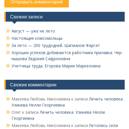
Свежие записи
Август — уже не лето
Настоящие комсомольцы
За лето — 200 трудодней. Шагманов Фаргат
Хороших успехов добиваются работники прилавка. Чер­
нышова Евдокия Сафроновна
Учетчица труда. Его­рова Мария Маркеловна
Свежие комментарии
Макеева Любовь Николаевна
к записи
Лечить человека.
Узинева Нелли Георгиевна
Олег
к записи
Лечить человека. Узинева Нелли
Георгиевна
Макеева Любовь Николаевна
к записи
Летопись села