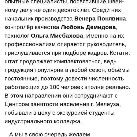
опытные специалисты, посвятившие швей­
ному делу не один десяток лет. Среди них
начальник производства
Венера Понявина
,
контролёр качества
Любовь Демидо­ва
,
технолог
Ольга Мисбахова
. Именно на их
профессионализм опирается руково­дитель,
прислушивается при подборе ка­дров. Кстати,
штат продолжает комплекто­ваться, ведь
продукция популярна в любой сезон, объёмы
постоянные, поэтому дове­сти численность
работающих до 100 чело­век вполне реально.
В этом направлении они сотрудничают с
Центром занятости на­селения г. Мелеуза,
побывали в цеху с экс­курсией студенты
индустриального кол­леджа.
А мы в свою очередь желаем