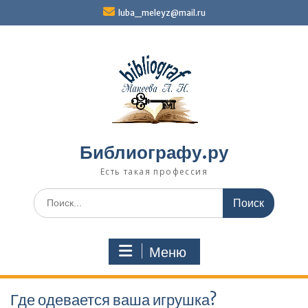
Перейти
luba_meleyz@mail.ru
к
содержимому
Библиографу.ру
Есть такая профессия
Поиск
по:
Меню
Где одевается ваша игрушка?