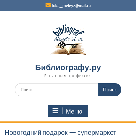
Перейти
luba_meleyz@mail.ru
к
содержимому
Библиографу.ру
Есть такая профессия
Поиск
по:
Меню
Новогодний подарок — супермаркет