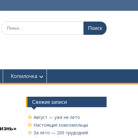
Поиск
по:
Копилочка
Свежие записи
Август — уже не лето
Настоящие комсомольцы
жизнь»
За лето — 200 трудодней.