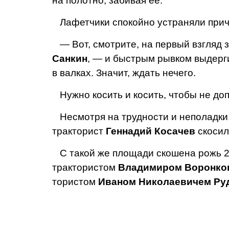
на по­лотно, забивая ее.
Лафетчики спокойно устраняли причи
— Вот, смотрите, на первый взгляд 
Санкин
, — и быстрым рывком выдер­г
в валках. Значит, ждать нечего.
Нужно косить и косить, чтобы не доп
Несмотря на трудности и неполадки,
тракторист
Ген­надий Косачев
скосил
С такой же площади скошена рожь 
трактористом
Владимиром Воронк
тористом
Иваном Николае­вичем Р