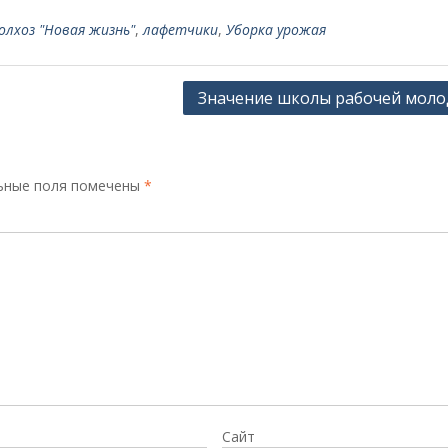
олхоз "Новая жизнь"
,
лафетчики
,
Уборка урожая
Значение школы рабочей мол
ьные поля помечены
*
Сайт