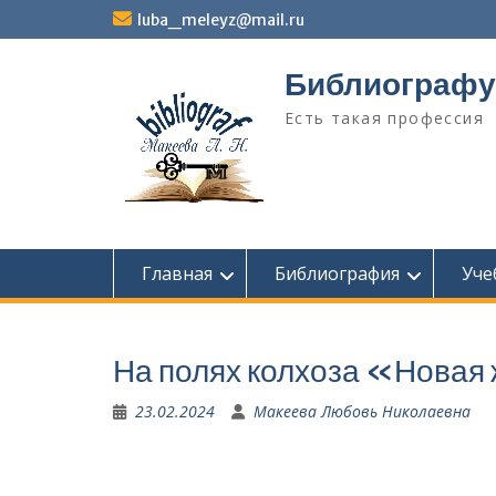
Перейти
luba_meleyz@mail.ru
к
содержимому
Библиографу
Есть такая профессия
Главная
Библиография
Уче
На полях колхоза «Новая
23.02.2024
Макеева Любовь Николаевна