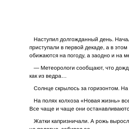
Наступил долгожданный день. Начал
приступали в первой декаде, а в этом
обижаются на погоду, а за­одно и на м
— Метеорологи сооб­щают, что дождь 
как из ведра…
Солнце скрылось за го­ризонтом. На 
На полях колхоза «Но­вая жизнь» все 
Все чаще и чаще они останавливаются
Жатки капризничали. А рожь выросла