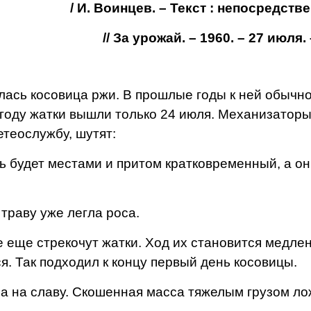
/ И. Воинцев. – Текст : непосредств
// За урожай. – 1960. – 27 июля. 
ась косовица ржи. В прошлые годы к ней обычн
 го­ду жатки вышли только 24 июля. Механизатор
етеослужбу, шутят:
будет местами и притом кратко­временный, а он
траву уже легла роса.
еще стре­кочут жатки. Ход их ста­новится медле
. Так подхо­дил к концу первый день косовицы.
 на славу. Скошенная масса тяжелым грузом ло