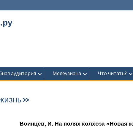
.ру
бная аудитория
Мелеузиана
Что читать?
 жизнь»
Воинцев, И. На полях колхоза «Новая 