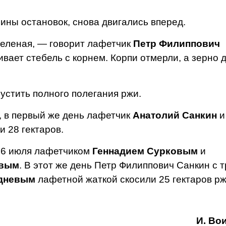
ны оста­новок, снова двигались вперед.
зеленая, — говорит лафетчик
Петр Филиппович
ивает стебель с корнем. Корпи отмерли, а зерно 
устить пол­ного полегания ржи.
 в первый же день лафетчик
Анатолий Санкин
и
и 28 гектаров.
26 июля лафетчиком
Геннадием Сурковым
и
овым
. В этот же день Петр Фи­липпович Санкин с т
удневым
лафет­ной жаткой скосили 25 гектаров рж
И. Во