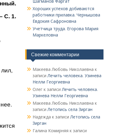
Шагманов Фаргат
енный.
Хороших успехов добиваются
работники прилавка. Чер­нышова
– С. 1.
Евдокия Сафроновна
Учетчица труда. Его­рова Мария
Маркеловна
о
ы
Свежие комментарии
Макеева Любовь Николаевна
к
 лил,
записи
Лечить человека. Узинева
Нелли Георгиевна
Олег
к записи
Лечить человека.
Узинева Нелли Георгиевна
Макеева Любовь Николаевна
к
ннее.
записи
Летопись села Зирган
Надежда
к записи
Летопись села
Зирган
жится
Галина Комирняя
к записи