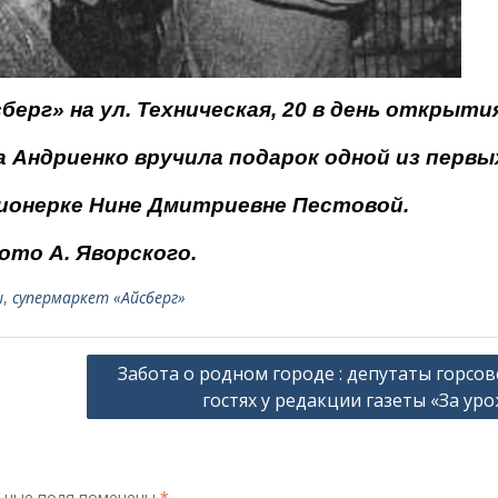
ерг» на ул. Техническая, 20 в день открыти
 Андри­енко вручила подарок одной из первы
и­онерке Нине Дмитриевне Пестовой.
ото А. Яворского.
ы
,
супермаркет «Айсберг»
Забота о родном городе : депутаты горсов
гостях у редакции газеты «За уро
ьные поля помечены
*