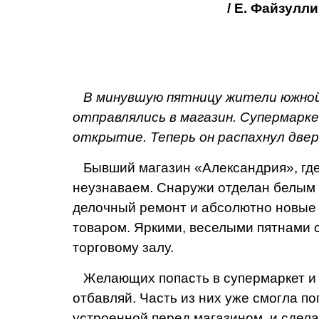
/ Е. Файзулли
В минувшую пятницу жители южной 
отправля­лись в магазин. Супер­марк
открытие. Теперь он распахнул двери
Бывший магазин «Алек­сандрия», где
неузнаваем. Снаружи отделан белым 
делочный ремонт и абсолют­но новые
товаром. Яркими, ве­селыми пятнами 
торговому залу.
Желающих попасть в су­пермаркет и 
отбавляй. Часть из них уже смогла по
устроенной перед мага­зином, и сдела