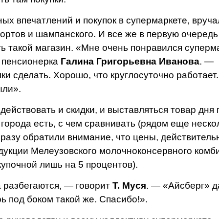
х впечатлений и покупок в супермаркете, вру­ча
ортов и шам­панского. И все же в первую очеред
ь такой магазин. «Мне очень по­нравился суперма
и пенсионерка
Галина Григорь­евна Иванова
. —
ки сделать. Хорошо, что кругло­суточно работает.
ыли».
действовать и скид­ки, и выставляться товар дня 
города есть, с чем сравнивать (рядом еще не­ско
сразу обрати­ли внимание, что цены, дей­ствитель
одукции Мелеузовского молочноконсервного комб
упоч­ной лишь на 5 процентов).
а разбегаются, — говорит
Т. Муся
. — «Айсберг» д
рь под боком та­кой же. Спасибо!».