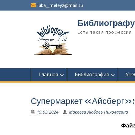
Перейти
luba_meleyz@mail.ru
к
содержимому
Библиографу
Есть такая профессия
Главная
Библиография
Уче
Супермаркет «Айсберг»: 
19.03.2024
Макеева Любовь Николаевна
Файз