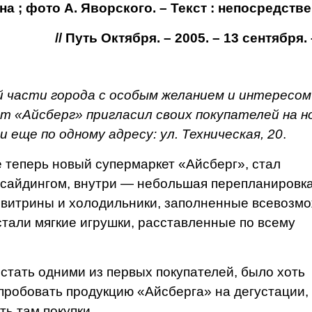
на ; фото А. Яворского. – Текст : непосредств
// Путь Октября. – 2005. – 13 сентября. –
части го­рода с особым желанием и интересом
ет «Айсберг» пригла­сил своих покупателей на н
 еще по одному адресу: ул. Техническая, 20
.
 теперь новый супермаркет «Айсберг», стал
сайдингом, внутри — не­большая перепланировка,
 витрины и холодильники, заполненные всевоз­м
стали мягкие игрушки, расставленные по всему
стать одними из первых покупателей, было хоть
пробовать про­дукцию «Айсберга» на дегус­тации,
ть там покупки.