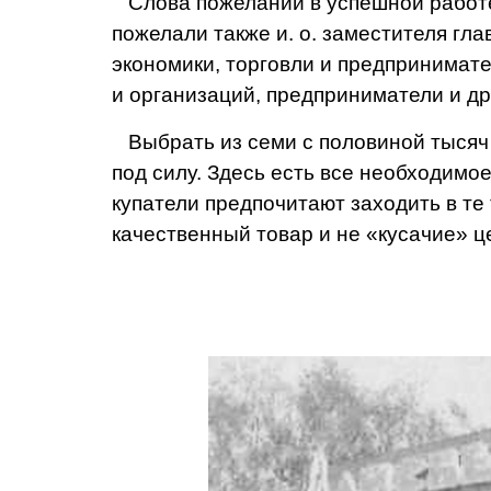
Слова пожеланий в успеш­ной работе 
пожелали также и. о. замести­теля гл
экономики, торговли и предпринимат
и организаций, предприниматели и др
Выбрать из семи с полови­ной тысяч
под силу. Здесь есть все необходимое
купатели предпочитают захо­дить в те
качественный товар и не «кусачие» ц