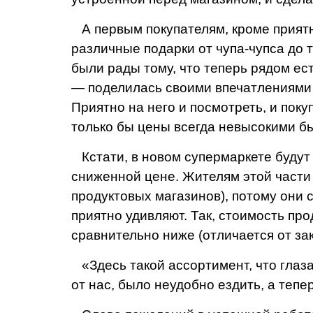
А первым покупателям, кроме приятны
различные подарки от чупа-чупса до т
были рады тому, что теперь рядом ест
— поде­лилась своими впечатлениям
Приятно на него и посмотреть, и покуп
только
бы цены всегда невысокими б
Кстати, в новом супермар­кете будут 
сниженной цене. Жителям этой части 
продуктовых магази­нов), потому они 
приятно удивляют. Так, стоимость пр
сравнительно ниже (отличается от зак
«Здесь такой ассортимент, что глаз
от нас, было неудобно ез­дить, а тепе