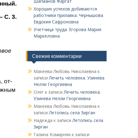
Шагманов Фаргат
енный.
Хороших успехов добиваются
работники прилавка. Чер­нышова
 С. 3.
Евдокия Сафроновна
Учетчица труда. Его­рова Мария
Маркеловна
овое
Свежие комментарии
Макеева Любовь Николаевна
к
записи
Лечить человека. Узинева
 от­
Нелли Георгиевна
ожным
Олег
к записи
Лечить человека.
Узинева Нелли Георгиевна
Макеева Любовь Николаевна
к
записи
Летопись села Зирган
Надежда
к записи
Летопись села
Зирган
Галина Комирняя
к записи