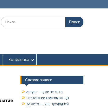
Поиск
по:
Копилочка
Свежие записи
Август — уже не лето
Настоящие комсомольцы
рытие
За лето — 200 трудодней.