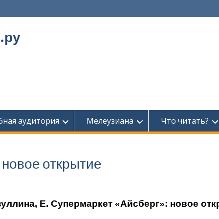
.ру
бная аудитория
Мелеузиана
Что читать?
новое открытие
уллина, Е. Супермаркет «Айсберг»:
новое отк