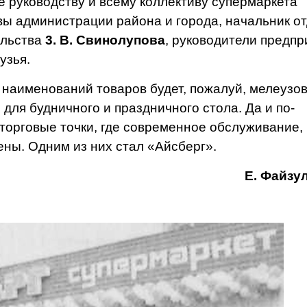
руководству и все­му коллективу супермаркета
авы администрации района и города, начальник о
ельства
3. В. Свинолупова
, руководители предпр
узья.
 наименований товаров будет, пожалуй, мелеузо
 для будничного и праздничного стола. Да и по­
 торговые точки, где
современное обслуживание,
ены. Одним из них стал «Айсберг».
Е. Файзу