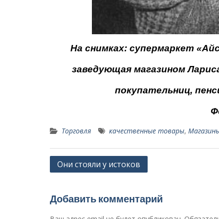
На снимках: супермаркет «Айсб
заведую­щая магазином Лариса
покупательниц, пенс
Ф
Торговля
качественные товары
,
Магазин
Навигация
Они стояли у истоков
по
записям
Добавить комментарий
Ваш адрес email не будет опубликован.
Обязател