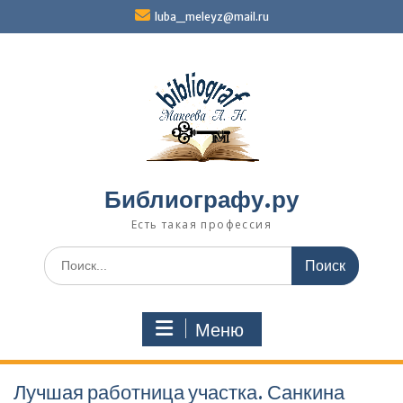
Перейти
luba_meleyz@mail.ru
к
содержимому
Библиографу.ру
Есть такая профессия
Поиск
по:
Меню
Лучшая работница участка. Санкина