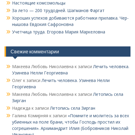
Настоящие комсомольцы
За лето — 200 трудодней. Шагманов Фаргат
Хороших успехов добиваются работники прилавка. Чер­
нышова Евдокия Сафроновна
Учетчица труда. Его­рова Мария Маркеловна
Свежие комментарии
Макеева Любовь Николаевна
к записи
Лечить человека.
Узинева Нелли Георгиевна
Олег
к записи
Лечить человека. Узинева Нелли
Георгиевна
Макеева Любовь Николаевна
к записи
Летопись села
Зирган
Надежда
к записи
Летопись села Зирган
Галина Комирняя
к записи
«Помните и молитесь за всех
убиенных на поле брани, чтобы Господь простил их
согрешения». Архимандрит Илия (Бобровников Николай
Иванович)