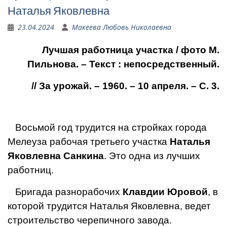
Наталья Яков­левна
23.04.2024
Макеева Любовь Николаевна
Лучшая работница участка / фото М.
Пильнова. – Текст : непосредственный.
// За урожай. – 1960. – 10 апреля. – С. 3.
Восьмой год трудится на стройках города
Мелеуза рабочая третьего участка
Наталья
Яков­левна Санкина
. Это од­на из лучших
работниц.
Бригада разнорабочих
Клавдии Юровой
, в
кото­рой трудится Наталья Яковлевна, ведет
строи­тельство черепичного за­вода.