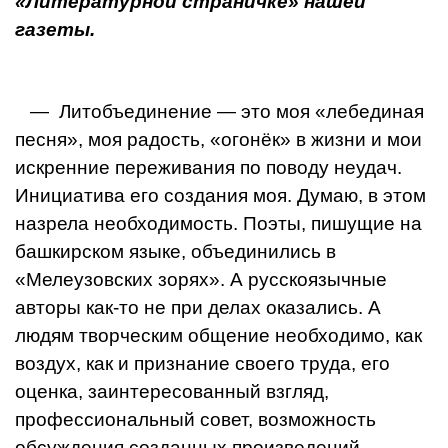
«Литературной страничке» нашей
газеты.
— Литобъединение — это моя «лебединая
песня», моя радость, «огонёк» в жизни и мои
искренние пережива­ния по поводу неудач.
Инициатива его создания моя. Думаю, в этом
назрела необходимость. Поэты, пишу­щие на
башкирском языке, объединились в
«Мелеузовских зорях». А русскоязычные
авторы как-то не при делах оказались. А
людям творческим общение необ­ходимо, как
воздух, как и признание своего труда, его
оценка, заинтересованный взгляд,
профессиональный совет, возможность
обсуждения созданных произведе­ний,