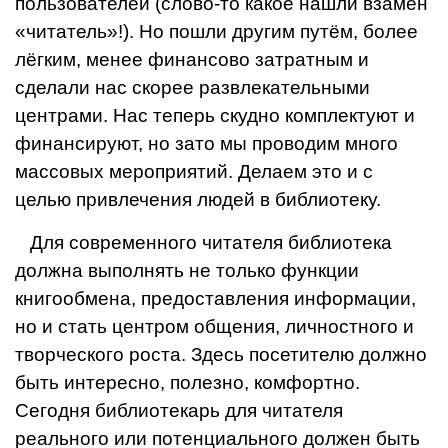
пользова­телей (слово-то какое нашли взамен
«читатель»!). Но пошли другим путём, более
лёгким, менее финансо­во затратным и
сделали нас скорее развлекательными
центрами. Нас теперь скудно комплектуют и
финанси­руют, но зато мы проводим много
массовых мероприятий. Делаем это и с
целью привлечения людей в библиотеку.
Для современного читателя библиотека
должна вы­полнять не только функции
книгообмена, предостав­ления информации,
но и стать центром общения, лич­ностного и
творческого роста. Здесь посетителю долж­но
быть интересно, полезно, комфортно.
Сегодня библиотекарь для читателя
реального или потенциаль­ного должен быть