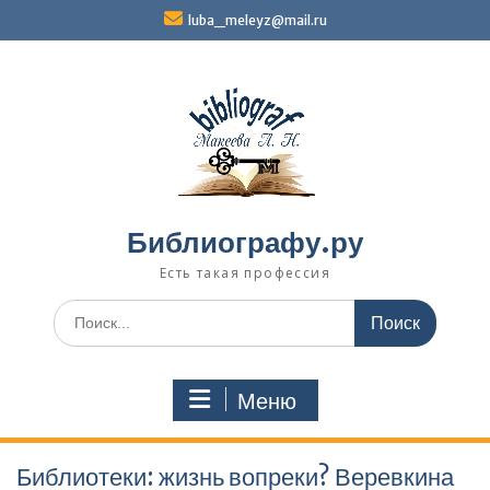
Перейти
luba_meleyz@mail.ru
к
содержимому
Библиографу.ру
Есть такая профессия
Поиск
по:
Меню
Библиотеки: жизнь вопреки? Веревкина