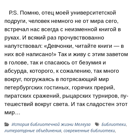
Р.S. Помню, отец моей университетской
подруги, человек немного не от мира сего,
встречал нас всегда с неизменной книгой в
руках. И всякий раз прочувствованно
напутствовал: «Девчонки, читайте книги — в
них всё написано!» Так и живу с этим заветом
в го­лове, так и спасаюсь от безумия и
абсурда, которого, к сожалению, так много
вокруг, погружаясь в потрясающий мир
петербургских гостиных, горячих пре­рий,
пиратских сражений, рыцарских турниров, пу­
тешествий вокруг света. И так сладостен этот
мир…
История библиотечной жизни Мелеуза
Библиотеки
,
литературные объединения
,
современные библиотеки
,