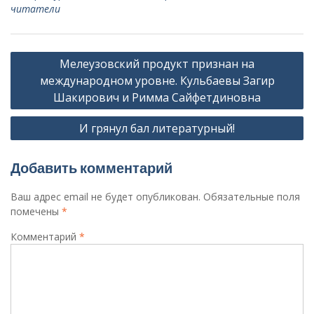
читатели
Навигация
Мелеузовский продукт признан на
по
международном уровне. Кульбаевы Загир
записям
Шакирович и Римма Сайфетдиновна
И грянул бал литературный!
Добавить комментарий
Ваш адрес email не будет опубликован.
Обязательные поля
помечены
*
Комментарий
*