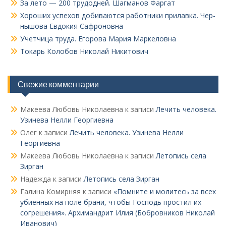
За лето — 200 трудодней. Шагманов Фаргат
Хороших успехов добиваются работники прилавка. Чер­
нышова Евдокия Сафроновна
Учетчица труда. Его­рова Мария Маркеловна
Токарь Колобов Ни­колай Никитович
Свежие комментарии
Макеева Любовь Николаевна
к записи
Лечить человека.
Узинева Нелли Георгиевна
Олег
к записи
Лечить человека. Узинева Нелли
Георгиевна
Макеева Любовь Николаевна
к записи
Летопись села
Зирган
Надежда
к записи
Летопись села Зирган
Галина Комирняя
к записи
«Помните и молитесь за всех
убиенных на поле брани, чтобы Господь простил их
согрешения». Архимандрит Илия (Бобровников Николай
Иванович)