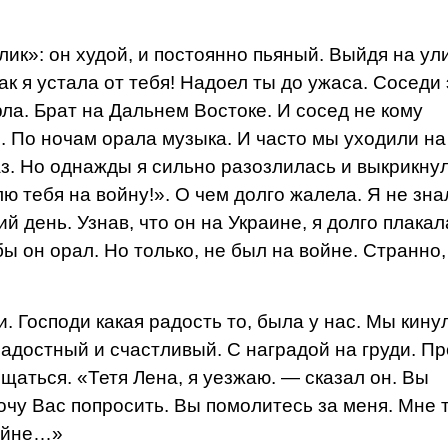
лик»: он худой, и постоянно пьяный. Выйдя на ули
ак я устала от тебя! Надоел ты до ужаса. Соседи 
рла. Брат на Дальнем Востоке. И сосед не кому
. По ночам орала музыка. И часто мы уходили на
лаз. Но однажды я сильно разозлилась и выкрикну
ю тебя на войну!». О чем долго жалела. Я не зна
й день. Узнав, что он на Украине, я долго плакал
бы он орал. Но только, не был на войне. Странно,
Господи какая радость то, была у нас. Мы кину
 радостный и счастливый. С наградой на груди. П
щаться. «Тетя Лена, я уезжаю. — сказал он. Вы
 хочу Вас попросить. Вы помолитесь за меня. Мне 
войне…»