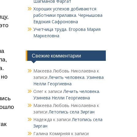
Шагманов Фаргат
Хороших успехов добиваются
работники прилавка. Чер­нышова
цу,
Евдокия Сафроновна
это
Учетчица труда. Его­рова Мария
Маркеловна
ла
Свежие комментарии
ла,
а.
Макеева Любовь Николаевна
к
 но
записи
Лечить человека. Узинева
Нелли Георгиевна
Олег
к записи
Лечить человека.
Узинева Нелли Георгиевна
лись
Макеева Любовь Николаевна
к
рошло
записи
Летопись села Зирган
Надежда
к записи
Летопись села
так
Зирган
Галина Комирняя
к записи