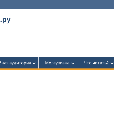
.ру
бная аудитория
Мелеузиана
Что читать?