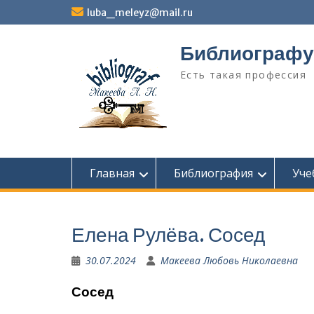
Перейти
luba_meleyz@mail.ru
к
содержимому
Библиографу
Есть такая профессия
Главная
Библиография
Уче
Елена Рулёва. Сосед
30.07.2024
Макеева Любовь Николаевна
Сосед