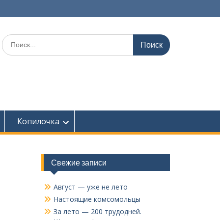
Поиск
по:
Копилочка
Свежие записи
Август — уже не лето
Настоящие комсомольцы
За лето — 200 трудодней.