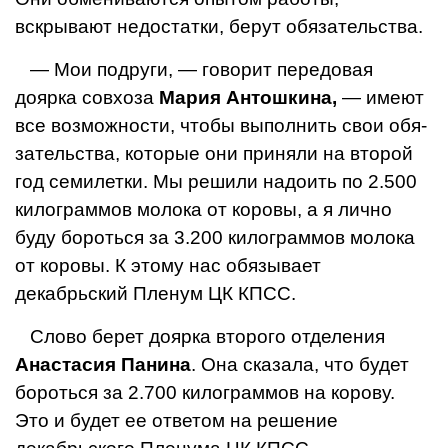
вскрывают не­достатки, берут обязатель­ства.
— Мои подруги, — гово­рит передовая
доярка сов­хоза
Мария Антошкина,
— имеют
все возможности, чтобы выполнить свои обя­
зательства, которые они приняли на второй
год се­милетки. Мы решили на­доить по 2.500
килограммов молока от коровы, а я лично
буду бороться за 3.200 килограммов молока
от ко­ровы. К этому нас обязы­вает
декабрьский Пленум ЦК КПСС.
Слово берет доярка вто­рого отделения
Анастасия Панина
. Она сказала, что будет
бороться за 2.700 килограммов на корову.
Это и будет ее ответом на решение