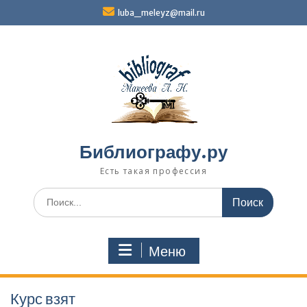
Перейти
luba_meleyz@mail.ru
к
содержимому
Библиографу.ру
Есть такая профессия
Поиск
по:
Меню
Курс взят