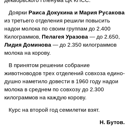
декабрьского Пле­нума ЦК КПСС.
Доярки
Раиса Докукина и Мария Русакова
из третьего отделения реши­ли повысить
надои молока по своим группам до 2.400
Килограммов,
Пелагея Ура­зова
— до 2.650,
Лидия Доминова
— до 2.350 килограм­мов
молока на корову.
В принятом решении со­брание
животноводов трех отделений совхоза едино­
душно наметило довести в 1960 году надои
молока в среднем по совхозу до 2.300
килограммов на каж­дую корову.
Курс на второй год се­милетки взят.
Н. Бутов.