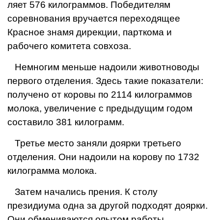
ляет 576 килограммов. Победителям
соревнования вручается переходящее
Красное знамя дирекции, парткома и
рабочего коми­тета совхоза.
Немногим меньше надои­ли животноводы
первого отделения. Здесь такие по­казатели:
получено от ко­ровы по 2114 килограммов
молока, увеличение с пре­дыдущим годом
составило 381 килограмм.
Третье место заняли доярки третьего
отделения. Они надоили на корову по 1732
килограмма молока.
Затем начались прения. К столу
президиума одна за другой подходят дояр­ки.
Они обмениваются опы­том работы,