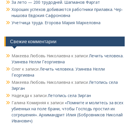
За лето — 200 трудодней. Шагманов Фаргат
Хороших успехов добиваются работники прилавка. Чер­
нышова Евдокия Сафроновна
Учетчица труда. Его­рова Мария Маркеловна
Свежие комментарии
Макеева Любовь Николаевна
к записи
Лечить человека.
Узинева Нелли Георгиевна
Олег
к записи
Лечить человека. Узинева Нелли
Георгиевна
Макеева Любовь Николаевна
к записи
Летопись села
Зирган
Надежда
к записи
Летопись села Зирган
Галина Комирняя
к записи
«Помните и молитесь за всех
убиенных на поле брани, чтобы Господь простил их
согрешения». Архимандрит Илия (Бобровников Николай
Иванович)