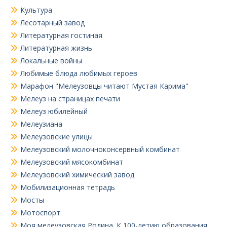
Культура
Лесотарный завод
Литературная гостиная
Литературная жизнь
Локальные войны
Любимые блюда любимых героев
Марафон "Мелеузовцы читают Мустая Карима"
Мелеуз на страницах печати
Мелеуз юбилейный
Мелеузиана
Мелеузовские улицы
Мелеузовский молочноконсервный комбинат
Мелеузовский мясокомбинат
Мелеузовский химический завод
Мобилизационная тетрадь
Мосты
Мотоспорт
Моя мелеузовская Родина. К 100-летию образования