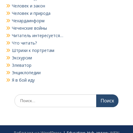
Человек и закон
Человек и природа
Чехардаинформ
Чеченские войны
Читатель интересуется…
Что читать?
Штрихи к портретам
Экскурсии
Элеватор
Энциклопедии
Я в бой иду
Поиск
по:
Работает на WordPress
|
Education Hub автор:
WEN