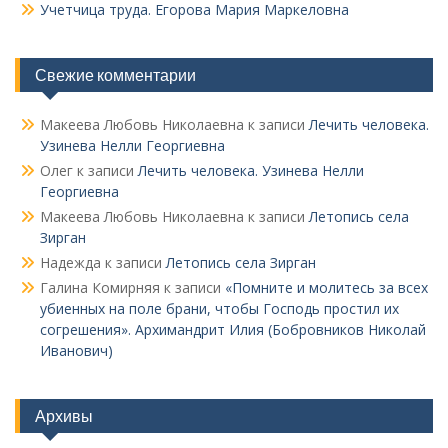
Учетчица труда. Его­рова Мария Маркеловна
Свежие комментарии
Макеева Любовь Николаевна
к записи
Лечить человека.
Узинева Нелли Георгиевна
Олег
к записи
Лечить человека. Узинева Нелли
Георгиевна
Макеева Любовь Николаевна
к записи
Летопись села
Зирган
Надежда
к записи
Летопись села Зирган
Галина Комирняя
к записи
«Помните и молитесь за всех
убиенных на поле брани, чтобы Господь простил их
согрешения». Архимандрит Илия (Бобровников Николай
Иванович)
Архивы