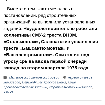
Вместе с тем, как отме­чалось в
постановлении, ряд строительных
организаций не выполнили установленных
за­даний.
Неудовлетворительно работали
коллективы СМУ-2 треста ВНЗМ,
«Стальмонтаж», Салаватские управле­ния
треста «Башсантехмонтаж» и
«Башэлектромонтаж». Они ставят под
угро­зу срыва ввода первой очере­ди
завода во втором кварта­ле 1975 года.
Мелеузовский химический завод
первая очередь
химзавода
,
Переходящее Красное знамя
,
Срыв
производственных заданий
,
строительство химзавода
,
УМР-9