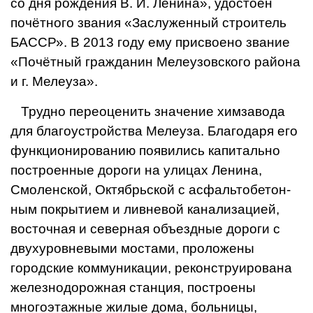
со дня рождения В. И. Ленина», удосто­ен
почётного звания «Заслуженный строитель
БАССР». В 2013 году ему присвоено звание
«Почётный граж­данин Мелеузовского района
и г. Ме­леуза».
Трудно переоценить значение хим­завода
для благоустройства Мелеуза. Благодаря его
функционированию появились капитально
построенные дороги на улицах Ленина,
Смолен­ской, Октябрьской с асфальтобетон­
ным покрытием и ливневой канали­зацией,
восточная и северная объезд­ные дороги с
двухуровневыми мо­стами, проложены
городские ком­муникации, реконструирована
железнодорожная станция, построены
многоэтажные жилые дома, боль­ницы,