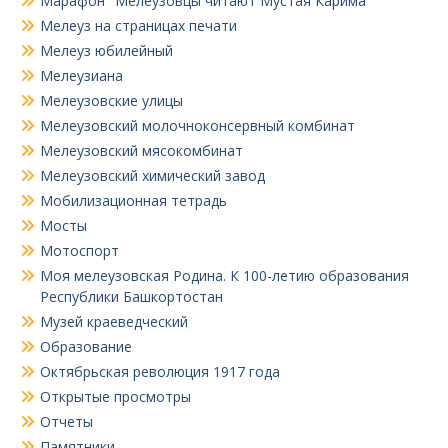
Марафон "Мелеузовцы читают Мустая Карима"
Мелеуз на страницах печати
Мелеуз юбилейный
Мелеузиана
Мелеузовские улицы
Мелеузовский молочноконсервный комбинат
Мелеузовский мясокомбинат
Мелеузовский химический завод
Мобилизационная тетрадь
Мосты
Мотоспорт
Моя мелеузовская Родина. К 100-летию образования
Республики Башкортостан
Музей краеведческий
Образование
Октябрьская революция 1917 года
Открытые просмотры
Отчеты
Памятники