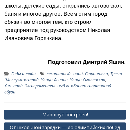
школы, детские сады, откры­лись автовокзал,
баня и многое дру­гое. Всем этим город
обязан во мно­гом тем, кто строил
предприятие под руководством Николая
Ивановича Горячкина.
Подготовил Дмитрий Яшин.
Годы и люди
лесотарный завод
,
Строители
,
Трест
"Мелеузхимстрой
,
Улица Ленина
,
Улица Смоленская
,
Химзавод
,
Экспериментальный комбинат спортивной
обуви
Навигация
Маршрут построен!
по
От школьной зарядки — до олимпийских побед
записям