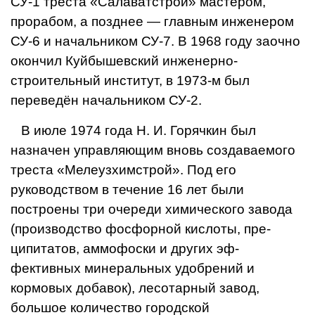
СУ-1 треста «Салаватстрой» мастером,
прорабом, а позд­нее — главным инженером
СУ-6 и на­чальником СУ-7. В 1968 году заочно
окончил Куйбышевский инженер­но-
строительный институт, в 1973-м был
переведён начальником СУ-2.
В июле 1974 года Н. И. Горячкин был
назначен управляющим вновь создаваемого
треста «Мелеузхимстрой». Под его
руководством в те­чение 16 лет были
построены три очереди химического завода
(производство фосфорной кислоты, пре­
ципитатов, аммофоски и других эф­
фективных минеральных удобрений
и
кормовых добавок), лесотарный завод,
большое количество город­ской