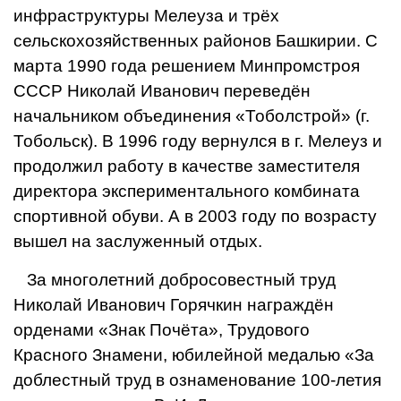
инфраструктуры Мелеуза и трёх
сельскохозяйственных районов Баш­кирии. С
марта 1990 года решением Минпромстроя
СССР Николай Ива­нович переведён
начальником объе­динения «Тоболстрой» (г.
Тобольск). В 1996 году вернулся в г. Мелеуз и
продолжил работу в качестве заме­стителя
директора экспериментального комбината
спортивной обуви. А в 2003 году по возрасту
вышел на за­служенный отдых.
За многолетний добросовест­ный труд
Николай Иванович Горяч­кин награждён
орденами «Знак По­чёта», Трудового
Красного Знамени, юбилейной медалью «За
доблестный труд в ознаменование 100-летия