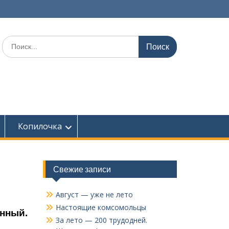
Поиск
по:
Копилочка
Свежие записи
Август — уже не лето
Настоящие комсомольцы
енный.
За лето — 200 трудодней.