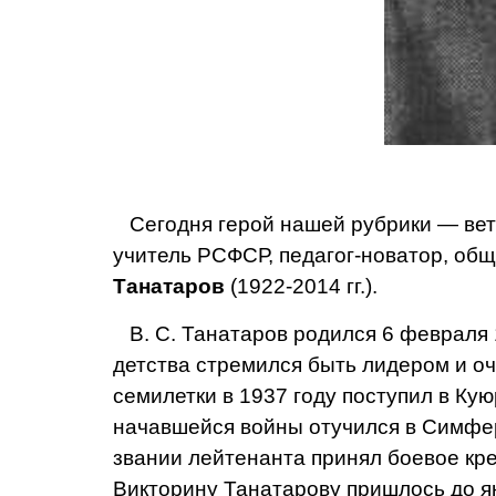
Сегодня герой нашей рубрики — вет
учитель РСФСР, педагог-новатор, о
Танатаров
(1922-2014 гг.).
В. С. Танатаров родил­ся 6 февраля 
детства стремился быть лидером и оч
семилетки в 1937 году поступил в Ку
начавшей­ся войны отучился в Симфе
звании лейтенанта принял боевое кр
Викторину Танатарову пришлось до ян