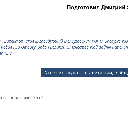
Подготовил Дмитрий 
.
,
Директор школы
,
заведующий Мелеузовским РОНО
,
Заслужен­н
,
медаль За Отвагу
,
орден Великой Отече­ственной войны I степе
ла № 8
Успех их труда — в движении, в об
ьные поля помечены
*