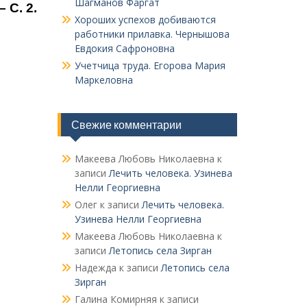
Шагманов Фаргат
 С. 2.
Хороших успехов добиваются
работники прилавка. Чер­нышова
Евдокия Сафроновна
Учетчица труда. Его­рова Мария
Маркеловна
Свежие комментарии
Макеева Любовь Николаевна
к
записи
Лечить человека. Узинева
Нелли Георгиевна
Олег
к записи
Лечить человека.
Узинева Нелли Георгиевна
Макеева Любовь Николаевна
к
записи
Летопись села Зирган
Надежда
к записи
Летопись села
Зирган
Галина Комирняя
к записи