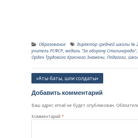
Образование
ди­ректор средней школы № 2
учитель РСФСР
,
медаль "За оборону Сталинграда"
Орден Трудового Красного Знамени
,
Педагоги
,
Шко
Навигация
«Аты-баты, шли солдаты»
по
Добавить комментарий
записям
Ваш адрес email не будет опубликован.
Обязател
Комментарий
*