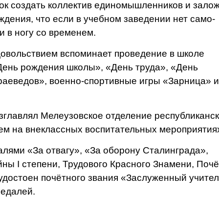
ок создать коллектив еди­номышленников и зало
ждения, что если в учебном заведении нет само­
и в ногу со временем.
овольствием вспоминает проведе­ние в школе
День рождения школы», «День труда», «День
раеведов», во­енно-спортивные игры «Зарница» и
главлял Мелеузовское отделение республиканск
ем на внеклас­сных воспитательных мероприятия
лями «За отвагу», «За оборону Ста­линграда»,
ны I степени, Трудового Красного Знамени, Поч
удо­стоен почётного звания «Заслужен­ный учите
едалей.