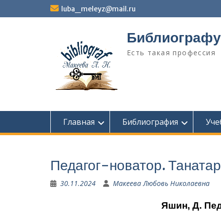
Перейти
luba_meleyz@mail.ru
к
содержимому
Библиографу
Есть такая профессия
Главная
Библиография
Уче
Педагог-новатор. Таната
30.11.2024
Макеева Любовь Николаевна
Яшин, Д. Пе