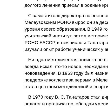
долгого лечения прие­хал в родные кр
С заместителя директора по воен­но
Мелеузовским РОНО вырос он за деся
уровня своего образования. В 1949 г
учительский институт, затем историче
РОНО БАССР, в том числе и Та­натаро
изучали опыт ра­боты ученических уч
Ни одна методическая новинка не ос
всегда искал что-то новое, неожидан
нововведения. В 1963 году был назна
поддержке коллектива пер­вым в Меле
стала центром методической и спорти
В 1970 году В. С. Танатаров стал ди
педагог и организатор, об­ладая умен