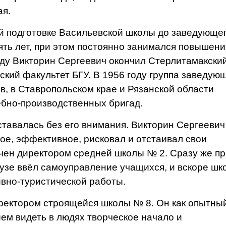
ая.
й подготовке Васильевской шко­лы до заведующе
ть лет, при этом постоянно занимался повыше­н
оду Викторин Сергеевич окон­чил Стерлитамакски
ский факуль­тет БГУ. В 1956 году группа заведую­
в, в Ставропольском крае и Рязанской области
ебно-производственных бригад.
тавалась без его внимания. Викто­рин Сергеевич
ное, эффективное, рисковал и отстаивал свои
чен ди­ректором средней школы № 2. Сразу же п
узе ввёл самоуправле­ние учащихся, и вскоре шк
в­но-туристической работы.
­ректором строящейся школы № 8. Он как опытны
ием видеть в людях творче­ское начало и