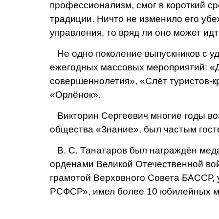
профессионализм, смог в короткий ср
традиции. Ничто не изменило его убе
управления, то вряд ли оно может идт
Не одно поколение выпускников с уд
ежегодных массовых ме­роприятий: «
совершенноле­тия», «Слёт туристов-к
«Орлёнок».
Викторин Сергеевич многие годы воз
общества «Зна­ние», был частым гост
В. С. Танатаров был награждён ме­да
орденами Великой Отече­ственной вой
грамо­той Верховного Совета БАССР, 
РСФСР», имел более 10 юбилейных м