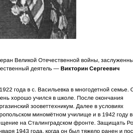
еран Великой Отечественной войны, заслуженн
бщественный деятель —
Викторин Сергеевич
1922 года в с. Васильевка в многодетной семье. 
ень хорошо учился в школе. После окончания
юргазинский зооветтехникум. Далее в условиях
рополь­ском миномётном училище и в 1942 году в
ещение на Сталинград­ском фронте. Защищать Р
­варя 1943 года, когда он был тяжело ранен и по