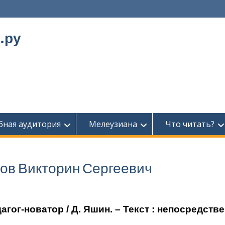
.ру
бная аудитория
Мелеузиана
Что читать?
ров Викторин Сергеевич
дагог-новатор
/ Д. Яшин. – Текст : непосредств