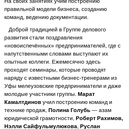
На своих занятиях учим постро­ению
правильной модели бизнеса, созданию
команд, веде­нию документации.
Доброй традицией в Группе делового
развития стали поздравления
«новоиспечённых» предпринимателей, где с
напутственными словами выступают их
опытные коллеги. Ежемесячно здесь
проходят семинары, которые проводят
наряду с известными бизнес-тренерами из
Уфы мелеузовские предприниматели и даже
молодые участники группы.
Марат
Камалтдинов
учил построению команд и
технике про­даж,
Полина Голубь
— азам
юридической грамотности,
Роберт Рахимов,
Нэлли Сайфульмулюкова
,
Руслан