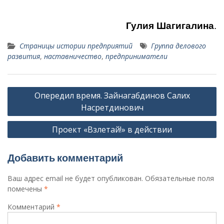
Гулия
Шагигалина
.
Страницы истории предприятий
Группа делового
развития
,
наставничество
,
предприниматели
Навигация
Опередил время. Зайнагабдинов Салих
по
Насретдинович
записям
Проект «Взлетай!» в действии
Добавить комментарий
Ваш адрес email не будет опубликован.
Обязательные поля
помечены
*
Комментарий
*