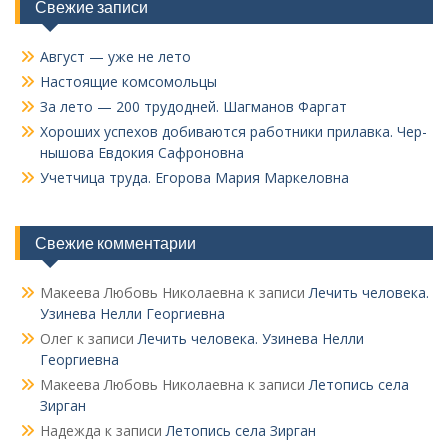
Свежие записи
Август — уже не лето
Настоящие комсомольцы
За лето — 200 трудодней. Шагманов Фаргат
Хороших успехов добиваются работники прилавка. Чер­
нышова Евдокия Сафроновна
Учетчица труда. Его­рова Мария Маркеловна
Свежие комментарии
Макеева Любовь Николаевна
к записи
Лечить человека.
Узинева Нелли Георгиевна
Олег
к записи
Лечить человека. Узинева Нелли
Георгиевна
Макеева Любовь Николаевна
к записи
Летопись села
Зирган
Надежда
к записи
Летопись села Зирган