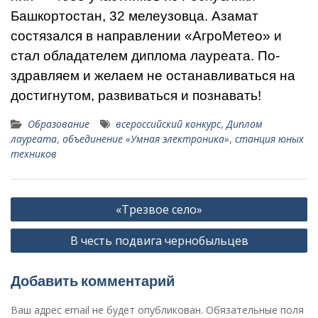
Башкорто­стан, 32 мелеузовца. Азамат
состязал­ся в направлении «АгроМетео» и
стал обладателем диплома лауреата. По­
здравляем и желаем не останавли­ваться на
достигнутом, развиваться и познавать!
Образование
все­российский конкурс
,
Диплом
лауреата
,
объеди­нение «Умная электроника»
,
станция юных
техников
Навигация
«Трезвое село»
по
В честь подвига чернобыльцев
записям
Добавить комментарий
Ваш адрес email не будет опубликован.
Обязательные поля