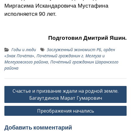
Миргасима Искандаровича Мустафина
исполняется 90 лет.
Подготовил Дмитрий Яшин.
Годы и люди
Заслуженный экономист РБ
,
орден
«Знак По­чёта»
,
Почётный гражданин г. Мелеуза и
Мелеузовско­го района
,
Почётный гражданин Шаранского
района
Навигация
Счастье и призвание ждали на родной земле.
по
Багаутдинов Марат Гумарович
записям
Преображения начались
Добавить комментарий