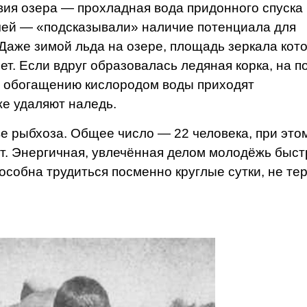
вия озера — прохладная вода придонного спуска
учей — «подсказывали» наличие по­тенциала для
 Даже зимой льда на озере, площадь зеркала кот
нет. Если вдруг образовалась ле­дяная корка, на 
 обогащению кислоро­дом воды приходят
же удаляют наледь.
е рыбхоза. Общее число — 22 человека, при это
ет. Энергичная, увлечённая делом молодёжь быст
собна тру­диться посменно круглые сут­ки, не те