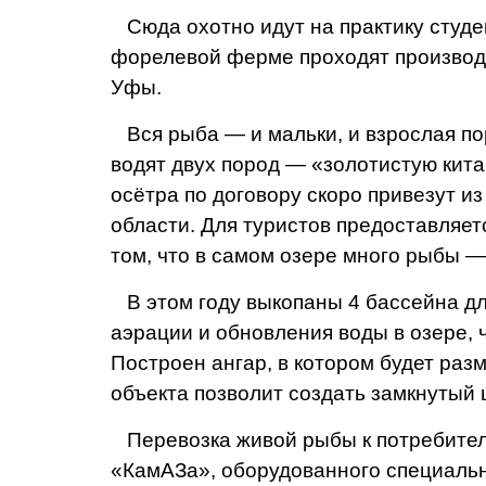
Сюда охотно идут на практи­ку студе
форелевой ферме проходят произ­водс
Уфы.
Вся рыба — и мальки, и взрослая пор
водят двух пород — «золотистую кита
осётра по договору ско­ро привезут 
облас­ти. Для туристов предос­тавляет
том, что в самом озере много рыбы — 
В этом году выкопа­ны 4 бассейна дл
аэрации и об­новления воды в озе­ре,
По­строен ангар, в кото­ром будет ра
объекта позволит создать замкнутый 
Перевозка живой рыбы к потребител
«КамА­За», оборудованного специ­аль