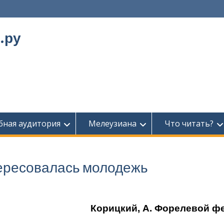
.ру
бная аудитория
Мелеузиана
Что читать?
ересовалась молодежь
Корицкий, А.
Форелевой ф