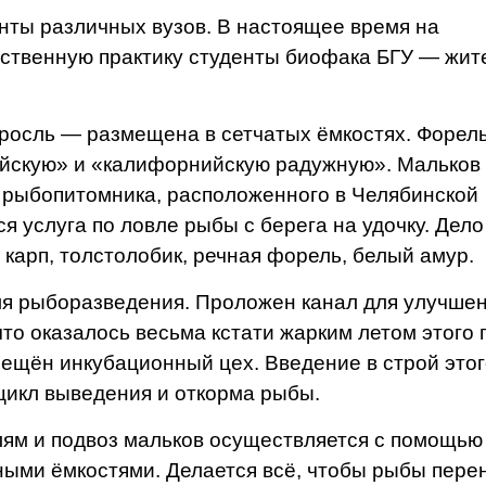
нты различных вузов. В настоящее время на
твенную практику студен­ты биофака БГУ — жите
осль — размеще­на в сетчатых ёмко­стях. Форель
й­скую» и «калифорнийс­кую радужную». Мальков
из рыбопитомника, расположенного в Челябинской
ся услуга по лов­ле рыбы с берега на удочку. Дело
карп, толстолобик, реч­ная форель, белый амур.
я ры­боразведения. Проло­жен канал для улуч­ше
 что оказалось весьма кстати жарким летом этого 
змещён инкубационный цех. Введение в строй это­
цикл выведения и откорма рыбы.
ям и подвоз мальков осуществляется с помощью
ными ёмкостями. Делает­ся всё, чтобы рыбы перен