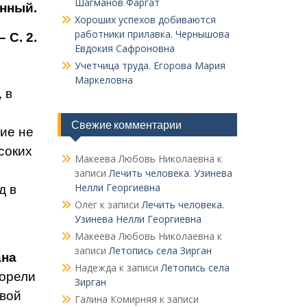
Шагманов Фаргат
енный.
Хороших успехов добиваются
работники прилавка. Чер­нышова
 С. 2.
Евдокия Сафроновна
Учетчица труда. Его­рова Мария
Маркеловна
 в
Свежие комментарии
тие не
соких
Макеева Любовь Николаевна
к
записи
Лечить человека. Узинева
Нелли Георгиевна
д в
Олег
к записи
Лечить человека.
Узинева Нелли Георгиевна
Макеева Любовь Николаевна
к
записи
Летопись села Зирган
ана
Надежда
к записи
Летопись села
форели
Зирган
свой
Галина Комирняя
к записи