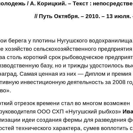
молодежь
/ А. Корицкий. – Текст : непосредств
// Путь Октября. – 2010. – 13 июля. –
ои берега у плотины Нугушского водохра­нилища,
е хозяй­ство сельскохозяйственного предприятия
а столь корот­кий срок ры­боводческое предприя
изводственную базу, но и трижды удостоилось вы
наград. Са­мая ценная из них — Диплом и премия
ив­ную инвестиционную деятельность за 2008 го
во».
­кий отрезок времени стал во многом возмо­жен
и руководителя ООО СХП «Нугушский рыбхоз»
Ив
ализации идеи создания фермы для разведения 
стей технического характе­ра, сумев воплотить 