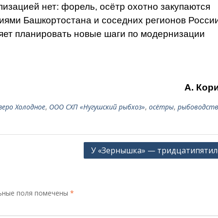
лизацией нет: фо­рель, осётр охотно закупают­ся
ями Башкортоста­на и соседних регионов Рос­сии
ляет планировать новые шаги по модернизации
А. Кор
зеро Холодное
,
ООО СХП «Нугушский рыбхоз»
,
осётры
,
рыбоводст
У «Зернышка» — тридцатипятил
ьные поля помечены
*