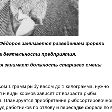
 Фёдоров занима­ется разведением форели
ла дея­тельности предприятия.
ня занимает должность старшего смены
ом 1 грамм рыбу весом до 1 кило­грамма, нужно
 и виды кормов зависят от возра­ста рыбы.
и. Планиру­ется приобретение рыбосорти­ровочно
д работни­ков по отлову и пересадке форели по в