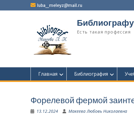
Перейти
luba_meleyz@mail.ru
к
содержимому
Библиографу
Есть такая профессия
Главная
Библиография
Уче
Форелевой фермой заинт
13.12.2024
Макеева Любовь Николаевна