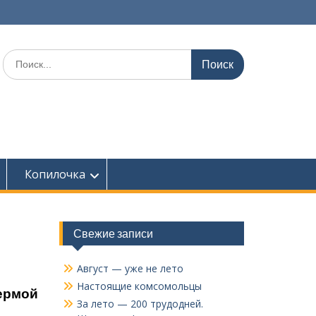
Поиск
по:
Копилочка
Свежие записи
Август — уже не лето
Настоящие комсомольцы
ермой
За лето — 200 трудодней.