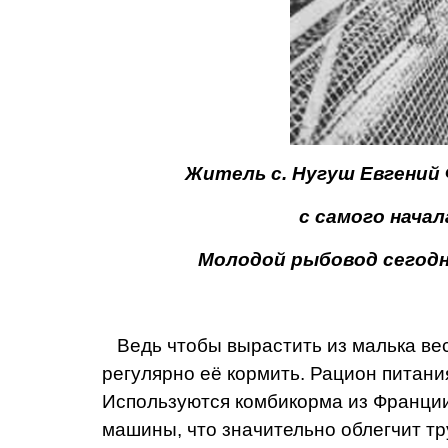
Житель с. Нугуш Евгений
с самого нача
Молодой рыбовод се­год
Ведь чтобы вырастить из малька вес
регулярно её кормить. Рацион питания
Используются ком­бикорма из Франци
машины, что значительно облегчит тру