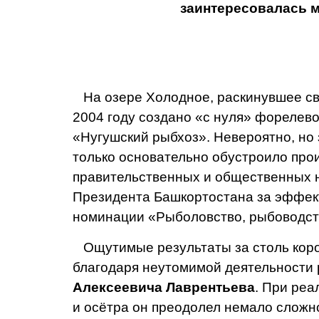
заинтересовалась 
На озере Холодное, раски­нувшее св
2004 году создано «с нуля» форелево
«Нугушский рыбхоз». Невероятно, но з
только ос­новательно обустроило про
правитель­ственных и обще­ственных 
Президента Башкор­тостана за эффект
номинации «Ры­боловство, рыбовод­ст
Ощутимые резуль­таты за столь корот
благодаря неуто­мимой деятельност
Алексее­вича Лаврентьева
. При ре
и осётра он преодолел немало сложно