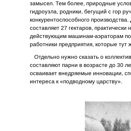
замысел. Тем более, природные усло
гидроузла, родники, бегущий с гор р
конкурентоспособного производства.
составляет 27 гектаров, практически 
дей­ствующим машинам-аэрато­рам по
работники
предприятия, которые тут 
Отдельно нужно сказать о коллектив
составляют парни в возрасте до 30 л
осваивает внедряе­мые инновации, спо
интереса к «под­водному царству».