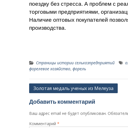
поездку без стресса. А про­блем с реа
торговыми предприятиями, организаци
Наличие оптовых покупа­телей позво
производства.
Страницы истории сельхозпредприятий
о
форелевое хозяйство
,
форель
Навигация
Золотая медаль ученых из Мелеуза
по
Добавить комментарий
записям
Ваш адрес email не будет опубликован.
Обязател
Комментарий
*