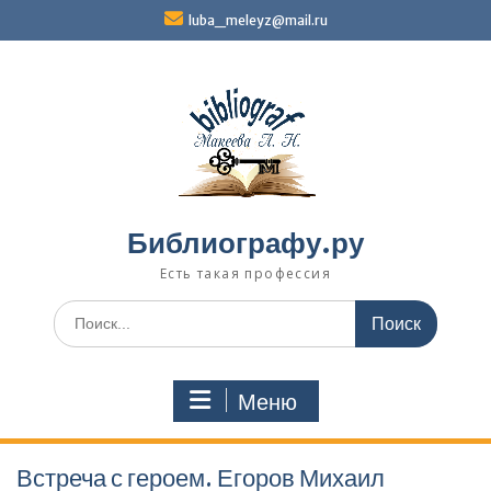
Перейти
luba_meleyz@mail.ru
к
содержимому
Библиографу.ру
Есть такая профессия
Поиск
по:
Меню
Встреча с героем. Егоров Михаил