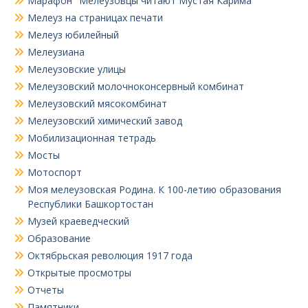
Марафон "Мелеузовцы читают Мустая Карима"
Мелеуз на страницах печати
Мелеуз юбилейный
Мелеузиана
Мелеузовские улицы
Мелеузовский молочноконсервный комбинат
Мелеузовский мясокомбинат
Мелеузовский химический завод
Мобилизационная тетрадь
Мосты
Мотоспорт
Моя мелеузовская Родина. К 100-летию образования
Республики Башкортостан
Музей краеведческий
Образование
Октябрьская революция 1917 года
Открытые просмотры
Отчеты
Памятники