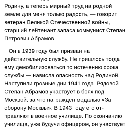
Родину, а теперь мирный труд на родной
земле для меня только радость, — го­ворит
ветеран Великой Отечественной войны,
старший лейте­нант запаса коммунист Степан
Петрович Абрамов.
Он в 1939 году был призван на
действительную службу. Не пришлось тогда
ему демобили­зоваться по истечению срока
службы — нависла опасность над Родиной.
Наступили гроз­ные дни 1941 года. Рядовой
Степан Абрамов участвует в боях под
Москвой, за что на­гражден медалью «За
оборону Москвы». В 1943 году его от­
правляют в военное училище. По окончанию
училища, уже будучи офицером, он участву­ет