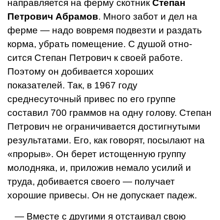
направляется на ферму скотник
Степан
Петро­вич Абрамов
. Много забот и дел на
ферме — надо вовремя подвезти и раздать
корма, уб­рать помещение. С душой отно­
сится Степан Петрович к сво­ей работе.
Поэтому он добива­ется хороших
показателей. Так, в 1967 году
среднесуточный привес по его группе
составил 700 граммов на одну голову. Степан
Петрович не ограничи­вается достигнутыми
результа­тами. Его, как говорят, посыла­ют на
«прорыв». Он берет ис­тощенную группу
молодняка, и, приложив немало усилий и
труда, добивается своего — получает
хорошие привесы. Он не допускает падеж.
— Вместе с другими я отста­ивал свою