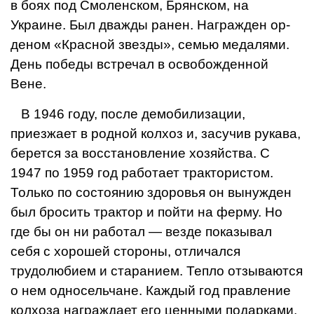
в боях под Смоленском, Брянском, на
Украине. Был дважды ранен. Награжден ор­
деном «Красной звезды», семью медалями.
День победы встре­чал в освобожденной
Вене.
В 1946 году, после демобили­зации,
приезжает в родной кол­хоз и, засучив рукава,
берется за восстановление хозяйства. С
1947 по 1959 год работает трактористом.
Только по со­стоянию здоровья он вынужден
был бросить трактор и пойти на ферму. Но
где бы он ни рабо­тал — везде показывал
себя с хо­рошей стороны, отличался
трудолюбием и старанием. Теп­ло отзываются
о нем одно­сельчане. Каждый год правление
колхоза награждает его ценными подарками.