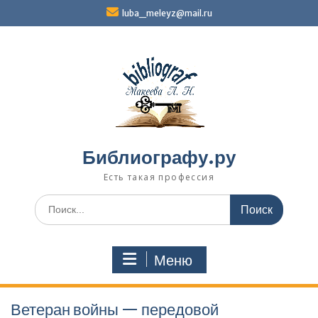
Перейти
luba_meleyz@mail.ru
к
содержимому
Библиографу.ру
Есть такая профессия
Поиск
по:
Меню
Ветеран войны — передовой