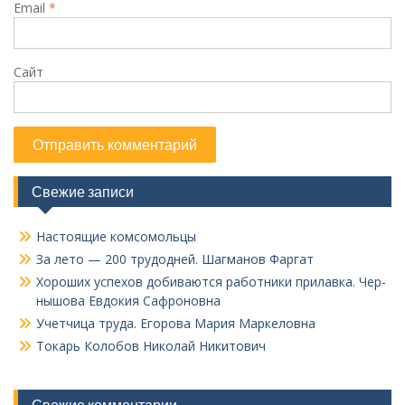
Email
*
Сайт
Свежие записи
Настоящие комсомольцы
За лето — 200 трудодней. Шагманов Фаргат
Хороших успехов добиваются работники прилавка. Чер­
нышова Евдокия Сафроновна
Учетчица труда. Его­рова Мария Маркеловна
Токарь Колобов Ни­колай Никитович