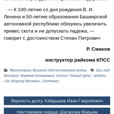
— К 100-летию со дня рож­дения В. И.
Ленина и 50-летию образования Башкирской
авто­номной республики обязуюсь увеличить
привес скота и не допускать падежа, —
говорит с достоинством Степан Петрович
Р. Смаков
инструктор райкома КПСС
Фронтовики Великой Отечественной войны
Бои под
Москвой
,
деревня Казанковка
,
Колхоз "Новый путь"
,
медаль
«За оборону Москвы»
,
Скотники
Навигация
Верность долгу. Кайдышев Иван Гаврилович
по
Неутомимое сердце. Шагарова Марьям
записям