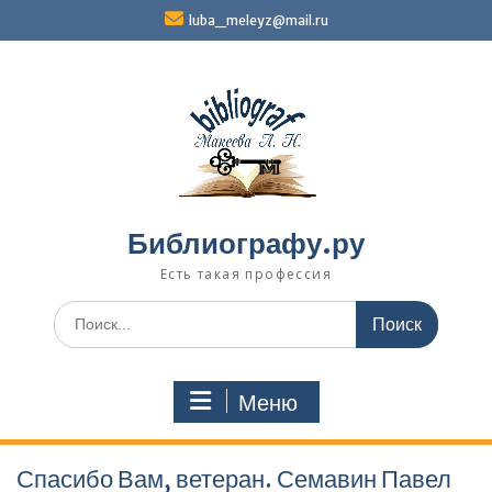
Перейти
luba_meleyz@mail.ru
к
содержимому
Библиографу.ру
Есть такая профессия
Поиск
по:
Меню
Спасибо Вам, ветеран. Семавин Па­вел