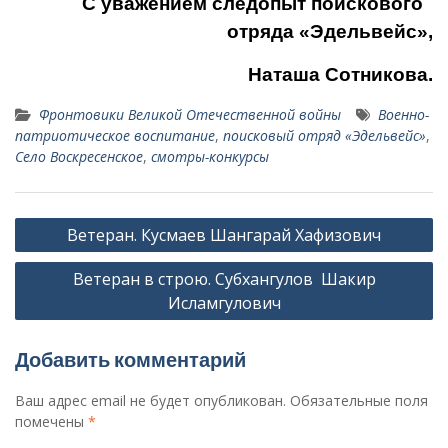
С уважением следопыт по­искового
отряда «Эдельвейс»,
Наташа Сотникова.
Фронтовики Великой Отечественной войны
Военно-
патриотическое воспитание
,
поиско­вый отряд «Эдельвейс»
,
Село Воскресенское
,
смотры-конкурсы
Навигация
Ветеран. Кусмаев Шангарай Хафизович
по
Ветеран в строю. Субхангулов Шакир
записям
Исламгулович
Добавить комментарий
Ваш адрес email не будет опубликован.
Обязательные поля
помечены
*