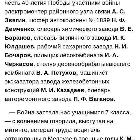
честь 40-летия Победы участники войны
электромонтер районного узла связи
А. С.
Звягин
, шофер автоколонны № 1839
Н. Ф.
Демченко,
слесарь химического завода
В. Е.
Баранов
, слесарь кирпичного завода
И. К.
Юлдашев,
рабочий сахарного завода
Н. И.
Бочаров,
пильщик лесокомбината
И. А.
Черкасов
, столяр деревообрабатывающего
комбината
В. А. Петухов,
машинист
экскаватора завода железобетонных
конструкций
М. И. Казадаев
, слесарь
авторемонтного завода
П. Ф. Ваганов.
— Война застала нас учащимися 7 класса,
— с волнением говорила, выступая на
митинге, ветеран труда, водитель
автоколонны в Мелеузе в военные годы
К. М.