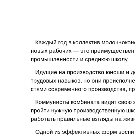
Каждый год в коллектив молочнокон
новых рабочих — это преиму­ществе
промышленности и среднюю школу.
Идущие на производство юно­ши и де
трудовых навыков, но они преисполне
стями современного производст­ва, 
Коммунисты комбината ви­дят свою за
пройти нужную производст­венную шко
работать правильные взгляды на жиз
Одной из эффективных форм воспитан