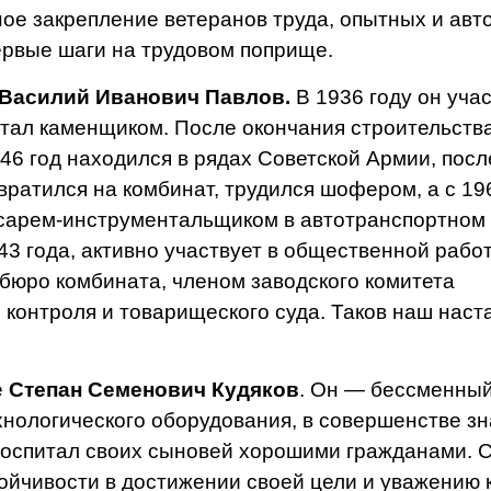
ое закрепление ветера­нов труда, опытных и авт
ервые шаги на трудо­вом поприще.
Василий Иванович Павлов.
В 1936 году он учас
отал каменщиком. После
окончания строительств
946 год находился в рядах Советской Армии, посл
вратился на комбинат, тру­дился шофером, а с 19
­сарем-инструментальщиком в автотранспортном 
3 года, активно участвует в общественной работ
тбюро комбината, членом за­водского комитета
кон­троля и товарищеского суда. Таков наш наст
е
Степан Семенович Кудяков
. Он — бессменный
ехнологического оборудования, в совершенстве зн
воспитал своих сыно­вей хорошими гражданами. 
тойчивости в дости­жении своей цели и уважению 