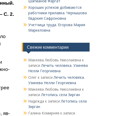
Шагманов Фаргат
енный.
Хороших успехов добиваются
работники прилавка. Чер­нышова
 С. 2.
Евдокия Сафроновна
Учетчица труда. Его­рова Мария
Маркеловна
сло
й
Свежие комментарии
Макеева Любовь Николаевна
к
и
записи
Лечить человека. Узинева
жно­
Нелли Георгиевна
Олег
к записи
Лечить человека.
Узинева Нелли Георгиевна
­рее
Макеева Любовь Николаевна
к
записи
Летопись села Зирган
Надежда
к записи
Летопись села
Зирган
 яв­
Галина Комирняя
к записи