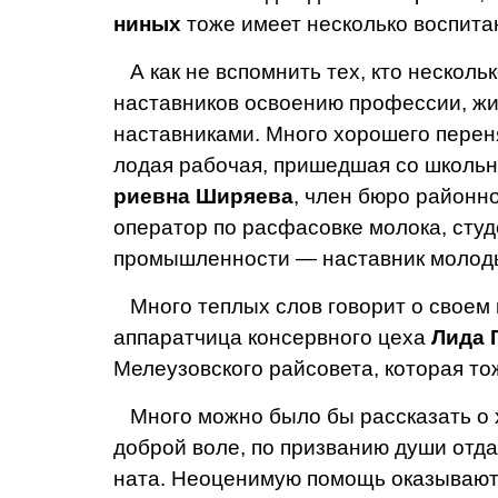
ниных
тоже имеет несколько воспита
А как не вспомнить тех, кто несколь
наставников освоению профессии, жи
наставниками. Много хорошего переня
лодая рабочая, пришедшая со школьн
риевна Ширяева
, член бюро районно
оператор по расфасовке молока, студ
промышленно­сти — наставник молоды
Много теплых слов говорит о своем
аппаратчица консервного цеха
Лида 
Мелеузовского райсо­вета, которая то
Много можно было бы рас­сказать о 
доброй воле, по призванию души отд
ната. Неоценимую помощь оказывают 