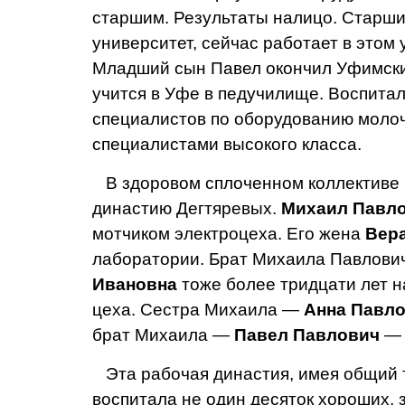
старшим. Результаты налицо. Старши
университет, сейчас работает в этом
Младший сын Павел окончил Уфимск
учится в Уфе в педучилище. Воспита
специалистов по оборудо­ванию моло
специалистами высокого клас­са.
В здоровом сплоченном кол­лективе н
династию Дегтяревых.
Михаил Павло
мотчиком электроцеха. Его же­на
Вер
лаборатории. Брат Михаила Павлов
Ивановна
тоже более тридцати лет на
цеха. Сестра Михаила —
Анна Павло
брат Миха­ила —
Павел Павлович
— 
Эта рабочая династия, имея общий тр
воспитала не один десяток хо­роших,