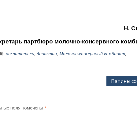
Н. С
кретарь партбюро молочно-
консервного комб
воспитатели
,
династии
,
Молочно-консервный комбинат
,
Папины с
ьные поля помечены
*