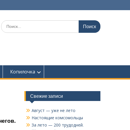
Поиск
по:
Копилочка
Свежие записи
Август — уже не лето
Настоящие комсомольцы
негов.
За лето — 200 трудодней.