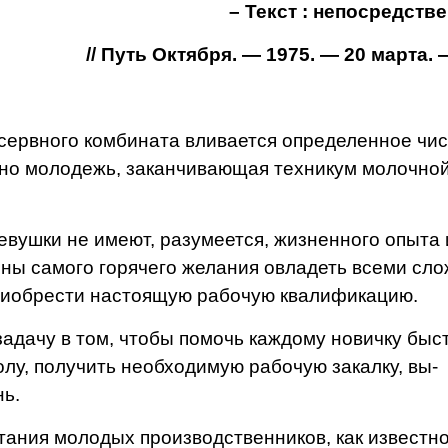
– Текст : непосредств
// Путь Октября. — 1975. — 20 марта. —
сервного комбината вливается определенное чи
нно молодежь, заканчивающая техникум молочно
вушки не имеют, разу­меется, жизненного опыта 
ны самого горячего же­лания овладеть всеми сло
приобрести настоящую ра­бочую квалификацию.
дачу в том, чтобы помочь каждому новичку быст
лу, получить необходимую рабочую закалку, вы­
нь.
ия молодых производ­ственников, как известно,