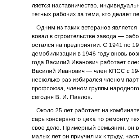
ляется наставничество, индиви­дуальн
тетных рабочих за теми, кто делает п
Одним из таких ветеранов является
вовал в строительстве завода — раб
остал­ся на предприятии. С 1941 по 1
демо­билизации в 1946 году вновь воз
года Василий Иванович работает сле
Васи­лий Иванович — член КПСС с 194
не­сколько раз избирался членом пар
профсоюза, членом группы народного 
сегодня В. И. Павлов.
Около 25 лет работает на комбинат
сарь консервного цеха по ре­монту т
свое дело. Примерный семьянин, он 
малых лет он приучил их к труду, нас