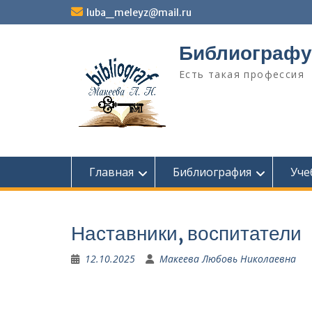
Перейти
luba_meleyz@mail.ru
к
содержимому
Библиографу
Есть такая профессия
Главная
Библиография
Уче
Наставники, воспитатели
12.10.2025
Макеева Любовь Николаевна