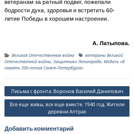
ветеранам за ратный под­виг, пожелали
бодрости духа, здоровья и встретить 60-
летие Победы в хорошем на­строении.
А. Латыпова.
Великая Отечественная война
ветераны Великой
Отечественной войны
,
Защитники Ленинграда
,
Медаль «В
память 300-летия Санкт-Петербурга»
Навигация
Письма с фронта. Воронов Василий Данилович
по
Все еще живы, все еще вместе. 1940 год. Жители
записям
деревни Аптрак
Добавить комментарий