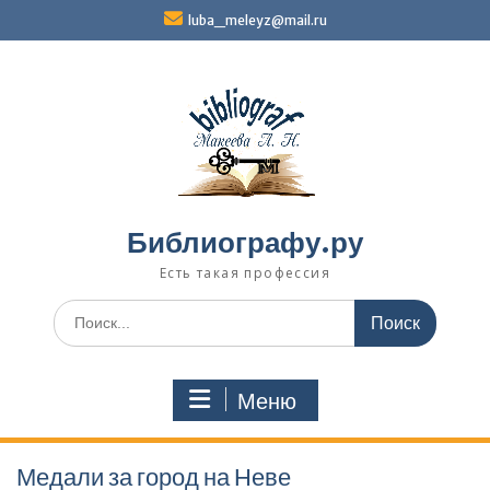
Перейти
luba_meleyz@mail.ru
к
содержимому
Библиографу.ру
Есть такая профессия
Поиск
по:
Меню
Медали за город на Неве