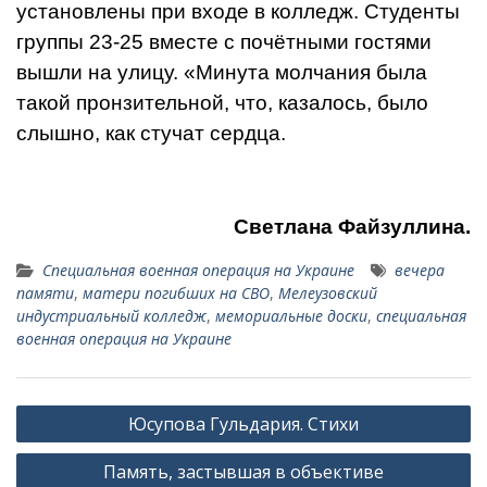
установлены при входе в колледж. Студенты
группы 23-25 вместе с почёт­ными гостями
вышли на улицу. «Мину­та молчания была
такой пронзительной, что, казалось, было
слышно, как стучат сердца.
Светлана Файзуллина.
Специальная военная операция на Украине
вечера
памя­ти
,
матери погибших на СВО
,
Мелеузовский
индустриальный колледж
,
мемориальные доски
,
специальная
военная операция на Украине
Навигация
Юсупова Гульдария. Стихи
по
Память, застывшая в объективе
записям