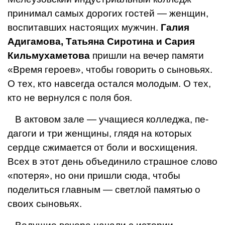
принимал самых дорогих гостей — жен­щин,
воспитавших настоящих мужчин.
Га­лия
Адигамова, Татьяна Сиротина и Сария
Кильмухаметова
пришли на вечер памя­ти
«Время героев», чтобы говорить о сы­новьях.
О тех, кто навсегда остался моло­дым. О тех,
кто не вернулся с поля боя.
В актовом зале — учащиеся колледжа, пе­
дагоги и три женщины, глядя на которых
сердце сжимается от боли и восхищения.
Всех в этот день объединило страшное слово
«потеря», но они пришли сюда, что­бы
поделиться главным — светлой памятью о
своих сыновьях.