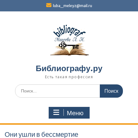
Перейти
luba_meleyz@mail.ru
к
содержимому
Библиографу.ру
Есть такая профессия
Поиск
по:
Меню
Они ушли в бессмертие