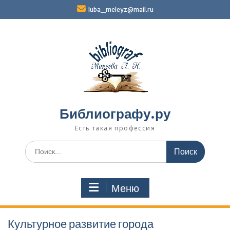
Перейти
luba_meleyz@mail.ru
к
содержимому
Библиографу.ру
Есть такая профессия
Поиск
по:
Меню
Культурное развитие города