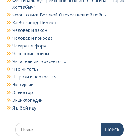
Фестиваль буктрейлеров по книге Л. Лагина "Старик
Хоттабыч"
Фронтовики Великой Отечественной войны
Хлебозавод. Пимеко
Человек и закон
Человек и природа
Чехардаинформ
Чеченские войны
Читатель интересуется…
Что читать?
Штрихи к портретам
Экскурсии
Элеватор
Энциклопедии
Я в бой иду
Поиск
по: