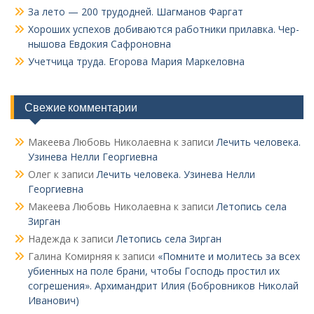
За лето — 200 трудодней. Шагманов Фаргат
Хороших успехов добиваются работники прилавка. Чер­
нышова Евдокия Сафроновна
Учетчица труда. Его­рова Мария Маркеловна
Свежие комментарии
Макеева Любовь Николаевна
к записи
Лечить человека.
Узинева Нелли Георгиевна
Олег
к записи
Лечить человека. Узинева Нелли
Георгиевна
Макеева Любовь Николаевна
к записи
Летопись села
Зирган
Надежда
к записи
Летопись села Зирган
Галина Комирняя
к записи
«Помните и молитесь за всех
убиенных на поле брани, чтобы Господь простил их
согрешения». Архимандрит Илия (Бобровников Николай
Иванович)