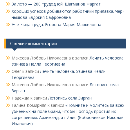
За лето — 200 трудодней. Шагманов Фаргат
Хороших успехов добиваются работники прилавка. Чер­
нышова Евдокия Сафроновна
Учетчица труда. Его­рова Мария Маркеловна
Свежие комментарии
Макеева Любовь Николаевна
к записи
Лечить человека.
Узинева Нелли Георгиевна
Олег
к записи
Лечить человека. Узинева Нелли
Георгиевна
Макеева Любовь Николаевна
к записи
Летопись села
Зирган
Надежда
к записи
Летопись села Зирган
Галина Комирняя
к записи
«Помните и молитесь за всех
убиенных на поле брани, чтобы Господь простил их
согрешения». Архимандрит Илия (Бобровников Николай
Иванович)