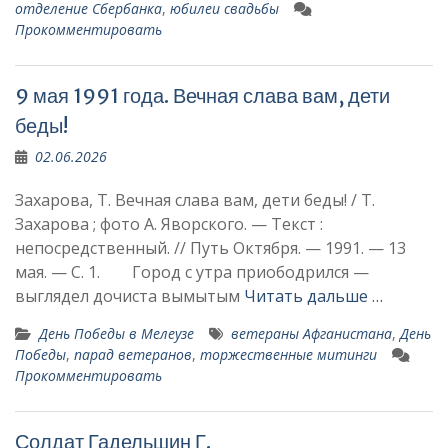
отделение Сбербанка
,
юбилеи свадьбы
Прокомментировать
9 мая 1991 года. Вечная слава вам, дети
беды!
02.06.2026
Захарова, Т. Вечная слава вам, дети беды! / Т.
Захарова ; фото А. Яворского. — Текст :
непосредственный. // Путь Октября. — 1991. — 13
мая. — С. 1. Город с утра приободрился —
выглядел до­чиста вымытым
Читать дальше …
День Победы в Мелеузе
ветераны Афганистана
,
День
Победы
,
парад ветеранов
,
торжественные митинги
Прокомментировать
Солдат Гадельшин Г.