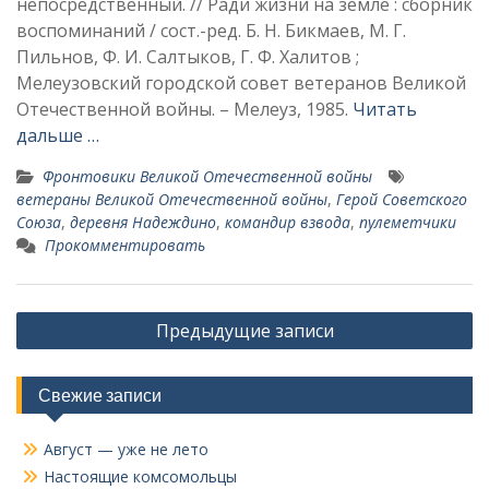
непосредственный. // Ради жизни на земле : сборник
воспоминаний / сост.-ред. Б. Н. Бикмаев, М. Г.
Пильнов, Ф. И. Салтыков, Г. Ф. Халитов ;
Мелеузовский городской совет ветеранов Великой
Отечественной войны. – Мелеуз, 1985.
Читать
дальше …
Фронтовики Великой Отечественной войны
ветераны Великой Отечественной войны
,
Герой Советского
Союза
,
деревня Надеждино
,
командир взво­да
,
пулеметчики
Прокомментировать
Навигация
Предыдущие записи
по
записям
Свежие записи
Август — уже не лето
Настоящие комсомольцы