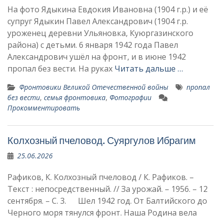
На фото Ядыкина Евдокия Ивановна (1904 г.р.) и её
супруг Ядыкин Павел Александрович (1904 г.р.
уроженец деревни Ульяновка, Куюргазинского
района) с детьми. 6 января 1942 года Павел
Александрович ушёл на фронт, и в июне 1942
пропал без вести. На руках
Читать дальше …
Фронтовики Великой Отечественной войны
пропал
без вести
,
семья фронтовика
,
Фотографии
Прокомментировать
Колхозный пчеловод. Суяргулов Иб­рагим
25.06.2026
Рафиков, К. Колхозный пчеловод / К. Рафиков. –
Текст : непосредственный. // За урожай. – 1956. – 12
сентября. – С. 3. Шел 1942 год. От Балтий­ского до
Черного моря тянул­ся фронт. Наша Родина ве­ла