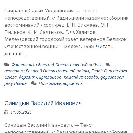
Сайранов Садык Уилданович. — Текст :
непосредственный. // Ради жизни на земле : сборник
воспоминаний / сост.-ред. Б. Н. Бикмаев, М. Г.
Пильнов, Ф. И. Салтыков, Г. Ф. Халитов ;
Мелеузовский городской совет ветеранов Великой
Отечественной войны. – Мелеуз, 1985.
Читать
дальше …
Фронтовики Великой Отечественной войны
ветераны Великой Отечественной войны
,
Герой Советского
Союза
,
деревня Сыртланово
,
командир взво­да
,
форсировал
реку Неман
Прокомментировать
Синицын Василий Иванович
11.05.2026
Синицын Василий Иванович. — Текст :
непосредственный. // Ради жизни на земле : сборник