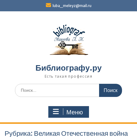
Перейти
luba_meleyz@mail.ru
к
содержимому
Библиографу.ру
Есть такая профессия
Поиск
по:
Меню
Рубрика:
Великая Отечественная война