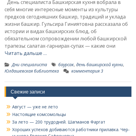
День специалиста Башкирская кухня вобрала в
себя многие интересные моменты из культуры
предков сегодняшних башкир, традиций и уклада
жизни башкир. Гульсира Гиниятовна рассказала об
истории и видах башкирских блюд, об
обязательном сопровождении любой башкирской
трапезы: салатах-гарнирах-супах — какие они
Читать дальше …
Дни специалиста
баурсак
,
день башкирской кухни
,
Юлдашевская библиотека
комментария 3
Свежие записи
Август — уже не лето
Настоящие комсомольцы
За лето — 200 трудодней. Шагманов Фаргат
Хороших успехов добиваются работники прилавка. Чер­
нышова Евдокия Сафроновна