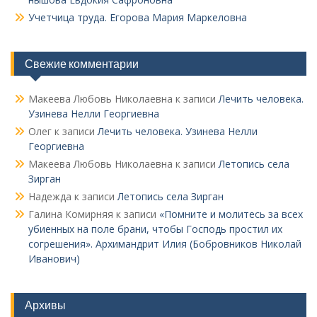
Учетчица труда. Его­рова Мария Маркеловна
Свежие комментарии
Макеева Любовь Николаевна
к записи
Лечить человека.
Узинева Нелли Георгиевна
Олег
к записи
Лечить человека. Узинева Нелли
Георгиевна
Макеева Любовь Николаевна
к записи
Летопись села
Зирган
Надежда
к записи
Летопись села Зирган
Галина Комирняя
к записи
«Помните и молитесь за всех
убиенных на поле брани, чтобы Господь простил их
согрешения». Архимандрит Илия (Бобровников Николай
Иванович)
Архивы