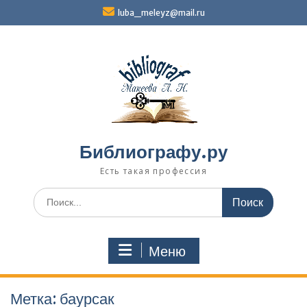
Перейти
luba_meleyz@mail.ru
к
содержимому
Библиографу.ру
Есть такая профессия
Поиск
по:
Меню
Метка:
баурсак