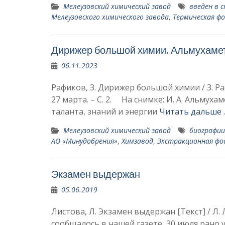
Мелеузовский химический завод
введен в 
Мелеузовского химического завода
,
Термическая ф
Дирижер большой химии. Альмухаме
06.11.2023
Рафиков, З. Дирижер большой химии / З. Раф
27 марта. – С. 2. На снимке: И. А. Альму
таланта, знаний и энергии
Читать дальше 
Мелеузовский химический завод
биографии
АО «Минудобрения»
,
Химзавод
,
Экстракционная фо
Экзамен выдержан
05.06.2019
Листова, Л. Экзамен выдержан [Текст] / Л.
сообщалось в на­шей газете, 30 июля рано