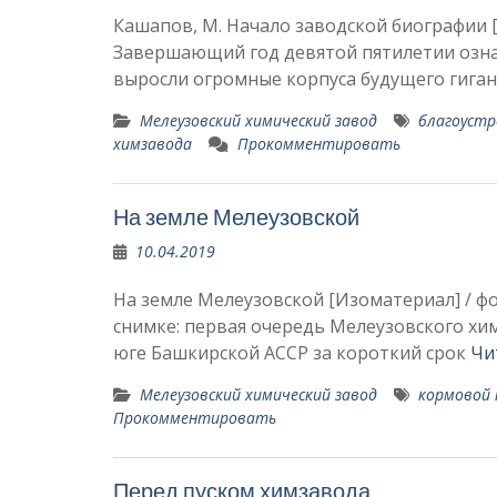
Кашапов, М. Начало заводской биографии [Тек
Завершающий год девятой пя­тилетии озн
выросли огромные корпуса будущего гиган
Мелеузовский химический завод
благоуст
химзавода
Прокомментировать
На земле Мелеузовской
10.04.2019
На земле Мелеузовской [Изоматериал] / фот. В
снимке: первая очередь Мелеузовского хи
юге Башкирской АССР за короткий срок
Чи
Мелеузовский химический завод
кормовой
Прокомментировать
Перед пуском химзавода