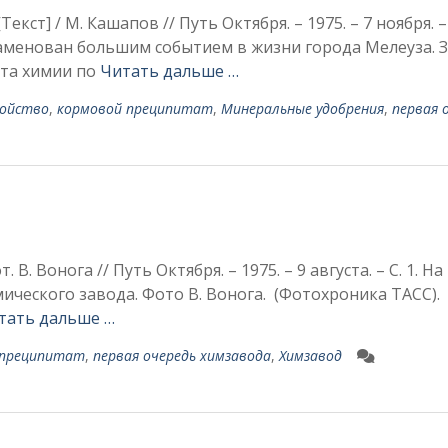
ст] / М. Кашапов // Путь Октября. – 1975. – 7 ноября. – 
аменован большим событием в жизни города Мелеуза. 
та хи­мии по
Читать дальше …
ройство
,
кормовой преципитат
,
Минеральные удобрения
,
первая 
. Вонога // Путь Октября. – 1975. – 9 августа. – С. 1. На
мического завода. Фото В. Вонога. (Фотохроника ТАСС
тать дальше …
 преципитат
,
первая очередь химзавода
,
Химзавод