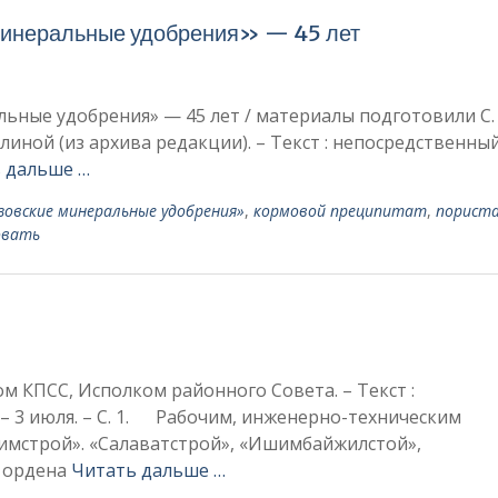
минеральные удобрения» — 45 лет
ьные удобрения» — 45 лет / материалы подготовили С.
линой (из архива редакции). – Текст : непосредственный.
 дальше …
зовские минеральные удобрения»
,
кормовой преципитат
,
порист
овать
м КПСС, Исполком районного Совета. – Текст :
. – 3 июля. – С. 1. Рабочим, инженерно-техническим
имстрой». «Салаватстрой», «Ишимбайжилстой»,
а ордена
Читать дальше …