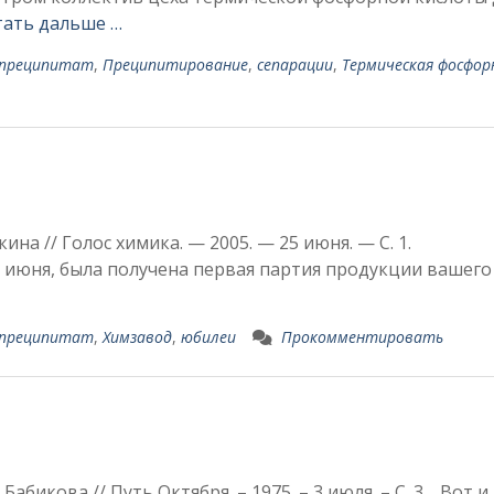
ать дальше …
 преципитат
,
Преципитирование
,
сепарации
,
Термическая фосфор
 Сорокина // Голос химика. — 2005. — 25 июня. — C. 
30 июня, была получена первая партия продукции вашего 
 преципитат
,
Химзавод
,
юбилеи
Прокомментировать
 Бабикова // Путь Октября. – 1975. – 3 июля. – С. 3. Вот и