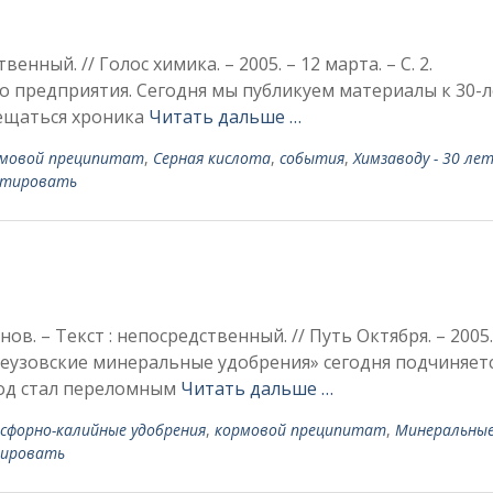
енный. // Голос химика. – 2005. – 12 марта. – С. 2.
 предприятия. Сегодня мы публикуем материалы к 30-
вещаться хроника
Читать дальше …
мовой преципитат
,
Серная кислота
,
события
,
Химзаводу - 30 ле
нтировать
ов. – Текст : непосредственный. // Путь Октября. – 2005.
еузовские минеральные удобрения» сегодня под­чиняет
год стал переломным
Читать дальше …
сфорно-калийные удобрения
,
кормовой преципитат
,
Минеральны
ировать