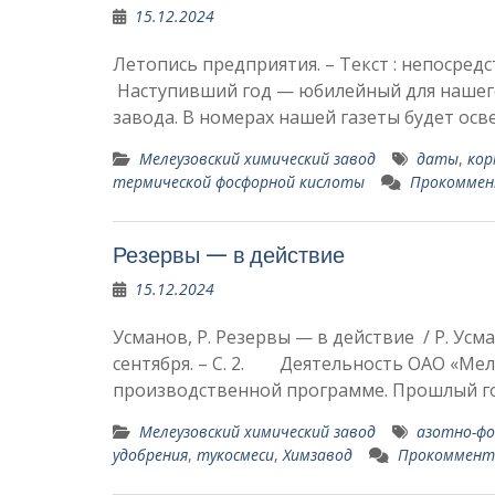
15.12.2024
Летопись предприятия. – Текст : непосредств
Наступивший год — юбилейный для нашего
завода. В номерах нашей газеты будет ос
Мелеузовский химический завод
даты
,
кор
термической фос­форной кислоты
Прокомме
Резервы — в действие
15.12.2024
Усманов, Р. Резервы — в действие / Р. Усман
сентября. – С. 2. Деятельность ОАО «Мел
производствен­ной программе. Прошлый 
Мелеузовский химический завод
азотно-фо
удобрения
,
тукосмеси
,
Химзавод
Прокоммент