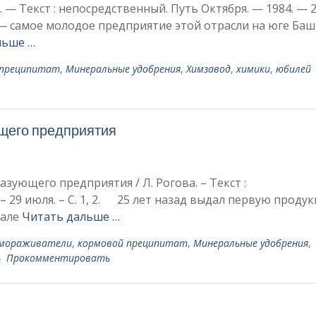
. — Текст : непосредственный. Путь Октября. — 1984. — 2
— самое молодое предприятие этой отрасли на юге Баш
льше …
 преципитат
,
Минеральные удобрения
,
Химзавод
,
химики
,
юбилей
щего предприятия
зующего предприятия / Л. Рогова. – Текст :
. – 29 июля. – С. 1, 2. 25 лет назад выдал первую проду
чале
Читать дальше …
змораживатели
,
кормовой преципитат
,
Минеральные удобрения
,
Прокомментировать