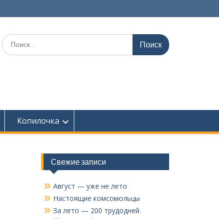
Поиск
по:
Копилочка
Свежие записи
Август — уже не лето
Настоящие комсомольцы
За лето — 200 трудодней.