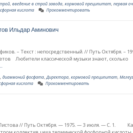
строй
,
введение в строй завода
,
кормовой преципитат
,
первая о
осфорная кислота
Прокомментировать
тов Ильдар Аминович
иков. – Текст : непосредственный. // Путь Октября. – 199
хаметов Любители классической му­зыки знают, сколько
…
,
диаммоний фосфата
,
Директора
,
кормовой преципитат
,
Мелеуз
сфорная кислота
Прокомментировать
 Листова // Путь Октября. — 1975. — 3 июля. — С. 1. К
 ут­ром коллектив цеха термиче­ской фосфорной кислоты