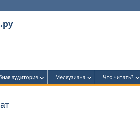
.ру
бная аудитория
Мелеузиана
Что читать?
ат