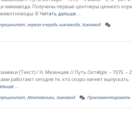
ди химзавода. Получены пер­вые центнеры ценного кор
т животноводы. В
Читать дальше …
 преципитат
,
первая очередь химзавода
,
Химзавод
имики [Текст] / Н. Мезенцев // Путь Октября. – 1975. – 2
ами работают се­годня те, кто скоро начнет выпускать
альше …
 преципитат
,
Монтажники
,
Химзавод
Прокомментировать