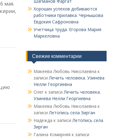
Шагманов Фаргат
6 мая.
Хороших успехов добиваются
кирии,
работники прилавка. Чер­нышова
Евдокия Сафроновна
Учетчица труда. Его­рова Мария
Маркеловна
Свежие комментарии
Макеева Любовь Николаевна
к
записи
Лечить человека. Узинева
Нелли Георгиевна
кцию
Олег
к записи
Лечить человека.
Узинева Нелли Георгиевна
Макеева Любовь Николаевна
к
записи
Летопись села Зирган
Надежда
к записи
Летопись села
Зирган
Галина Комирняя
к записи