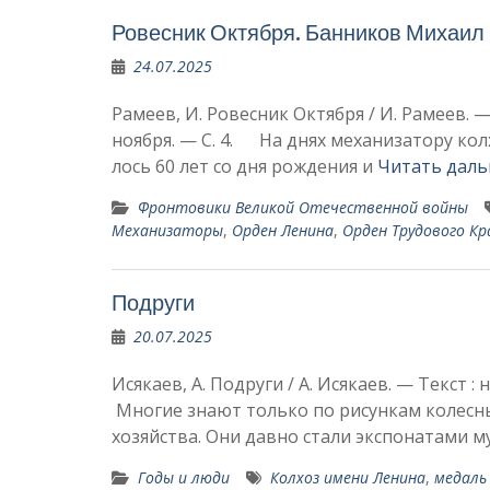
Ровесник Октября. Банников Михаил
24.07.2025
Рамеев, И. Ровесник Октября / И. Рамеев. —
ноября. — С. 4. На днях механизатору кол
лось 60 лет со дня рождения и
Читать даль
Фронтовики Великой Отечественной войны
Механизаторы
,
Орден Ленина
,
Орден Трудового Кр
Подруги
20.07.2025
Исякаев, А. Подруги / А. Исякаев. — Текст :
Многие знают только по ри­сункам колесн
хозяйства. Они давно стали экспонатами му
Годы и люди
Колхоз имени Ленина
,
медаль 