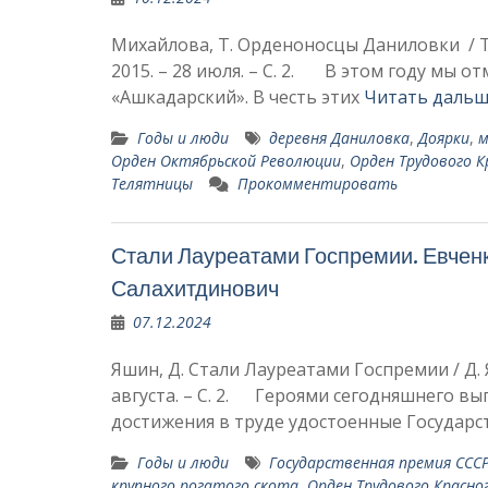
Михайлова, Т. Орденоносцы Даниловки / Т. 
2015. – 28 июля. – С. 2. В этом году мы о
«Ашкадарский». В честь этих
Читать дальш
Годы и люди
деревня Даниловка
,
Доярки
,
м
Орден Октябрьской Революции
,
Орден Трудового К
Телятницы
Прокомментировать
Стали Лауреатами Госпремии. Евчен
Салахитдинович
07.12.2024
Яшин, Д. Стали Лауреатами Госпремии / Д. Я
августа. – С. 2. Героями сегодняшнего вы
достижения в труде удостоенные Государ
Годы и люди
Госу­дарственная премия ССС
крупного рогатого скота
,
Орден Трудового Красно