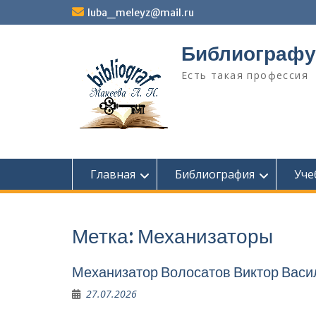
Перейти
luba_meleyz@mail.ru
к
содержимому
Библиографу
Есть такая профессия
Главная
Библиография
Уче
Метка:
Механизаторы
Механизатор Волосатов Виктор Васи
27.07.2026