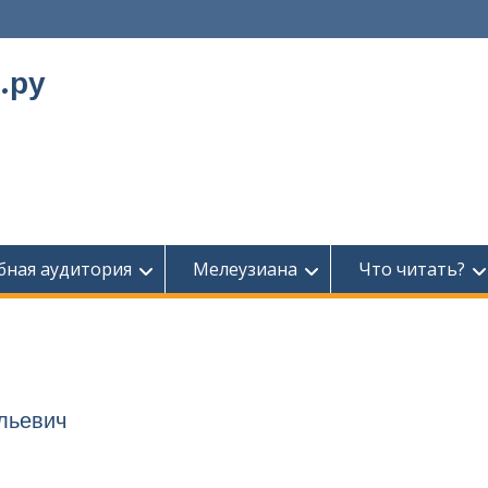
.ру
бная аудитория
Мелеузиана
Что читать?
льевич