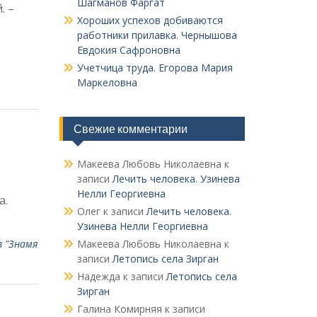
Шагманов Фаргат
. –
Хороших успехов добиваются
работники прилавка. Чер­нышова
Евдокия Сафроновна
Учетчица труда. Его­рова Мария
Маркеловна
Свежие комментарии
Макеева Любовь Николаевна
к
записи
Лечить человека. Узинева
Нелли Георгиевна
а.
Олег
к записи
Лечить человека.
Узинева Нелли Георгиевна
з "Знамя
Макеева Любовь Николаевна
к
записи
Летопись села Зирган
Надежда
к записи
Летопись села
Зирган
Галина Комирняя
к записи