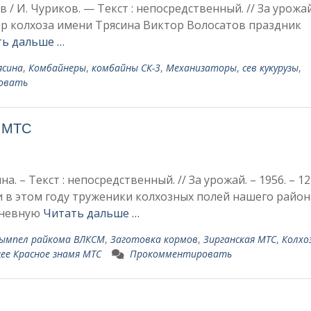
/ И. Чуриков. — Текст : непосредственный. // За урожай
нер кол­хоза имени Трясина Виктор Волосатов праздник
ть дальше …
ясина
,
Комбайнеры
,
комбайны СК-3
,
Механизаторы
,
сев кукурузы
,
овать
я МТС
 – Текст : непосредственный. // За урожай. – 1956. – 12
и в этом году труженики колхозных полей нашего район
дневную
Читать дальше …
ымпел райкома ВЛКСМ
,
Заготовка кормов
,
Зирганская МТС
,
Колхо
ее Красное знамя МТС
Прокомментировать