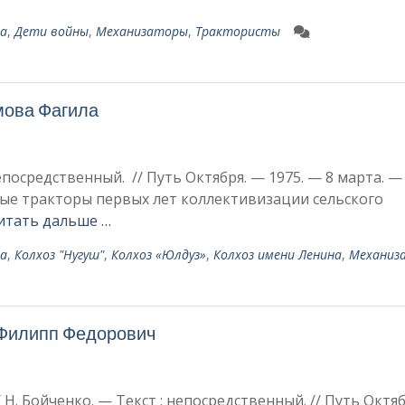
на
,
Дети войны
,
Механизаторы
,
Трактористы
мова Фагила
 непосредственный. // Путь Октября. — 1975. — 8 марта. —
ые тракторы первых лет коллективизации сельского
итать дальше …
на
,
Колхоз "Нугуш"
,
Колхоз «Юлдуз»
,
Колхоз имени Ленина
,
Механиз
 Филипп Федорович
 Н. Бойченко. — Текст : непосредственный. // Путь Октя