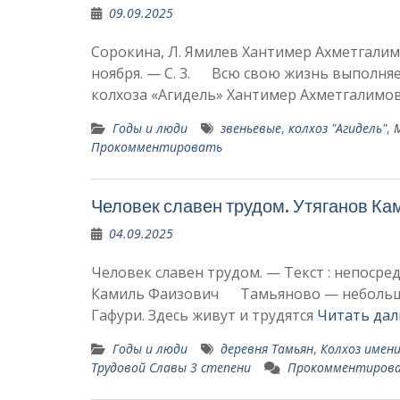
09.09.2025
Сорокина, Л. Ямилев Хантимер Ахметгалимов
ноября. — С. 3. Всю свою жизнь выполняе
колхоза «Агидель» Хантимер Ахметгалимо
Годы и люди
звеньевые
,
колхоз "Агидель"
,
Прокомментировать
Человек славен трудом. Утяганов Ка
04.09.2025
Человек славен трудом. — Текст : непосредс
Камиль Фаизович Тамьяново — неболь­шая
Гафури. Здесь жи­вут и трудятся
Читать дал
Годы и люди
деревня Тамьян
,
Колхоз имени
Трудовой Славы 3 степени
Прокомментиров