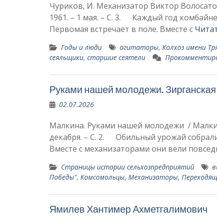
Чуриков, И. Механизатор Виктор Волосатов 
1961. – 1 мая. – С. 3. Каждый год комбай
Первомая встречает в поле. Вместе с
Чита
Годы и люди
агитаторы
,
Колхоз имени Тр
сеяльщики
,
старшие сеятели
Прокомментир
Руками нашей молодежи. Зирганска
02.07.2026
Малкина. Руками нашей молодежи / Малкина.
декабря. – С. 2. Обильный урожай собрал
Вместе с механизаторами они вели повсе
Страницы истории сельхозпредприятий
в
Победы"
,
Комсомольцы
,
Механизаторы
,
Переходя­щ
Ямилев Хантимер Ахметгалимович