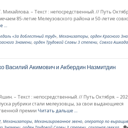
Михайлова. – Текст : непосредственный. // Путь Октябр
тмечаем 85-летие Мелеузовского района и 50-летие совх
е …
едаль «За доблестный труд»
,
Механизаторы
,
орден Красного Зн
расного Знамени
,
орден Трудовой Славы 3 степени
,
Совхоз Ашкада
ко Василий Акимович и Акбердин Назмитдин
шин. – Текст : непосредственный. // Путь Октября. – 2020
пуска рубрики стали мелеузовцы, за свои выдающиеся
ственной премии
Читать дальше …
Р
,
Механизаторы
,
Механизированное звено
,
оператор по выращи
го Знамени
,
орден Трудовой Славы 3 степени
,
сахарная свекла