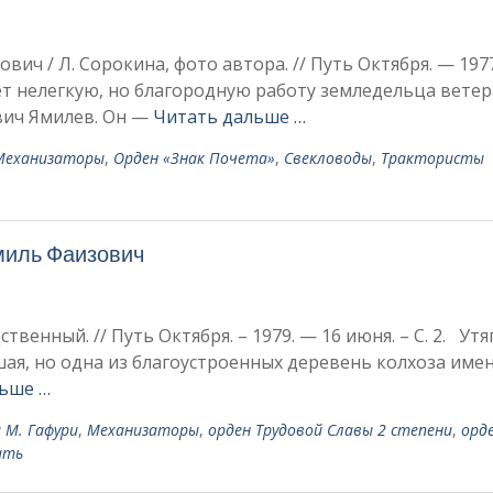
ич / Л. Сорокина, фото автора. // Путь Октября. — 1977
т нелегкую, но благородную рабо­ту земледельца вете
вич Ямилев. Он —
Читать дальше …
Механизаторы
,
Орден «Знак Почета»
,
Свекловоды
,
Трактористы
миль Фаизович
твенный. // Путь Октября. – 1979. — 16 июня. – С. 2. Ут
, но одна из благоустроенных деревень колхоза имен
ьше …
 М. Гафури
,
Механизаторы
,
орден Трудовой Славы 2 степени
,
орд
ать