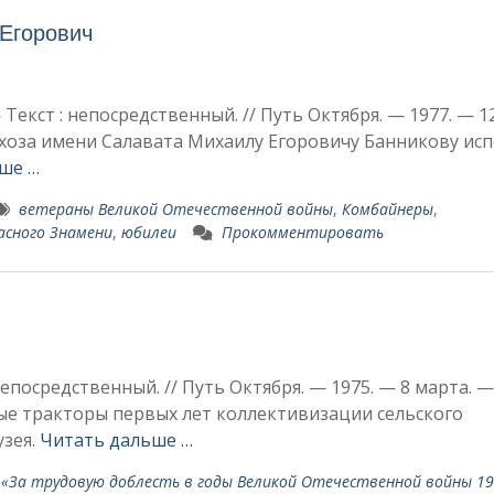
 Егорович
 Текст : непосредственный. // Путь Октября. — 1977. — 1
­хоза имени Салавата Михаилу Егоровичу Банникову ис
ше …
ветераны Великой Отечественной войны
,
Комбайнеры
,
асного Знамени
,
юбилеи
Прокомментировать
 непосредственный. // Путь Октября. — 1975. — 8 марта. 
ые тракторы первых лет коллективиза­ции сельского
­зея.
Читать дальше …
«За трудовую доб­лесть в годы Великой Отече­ственной войны 19