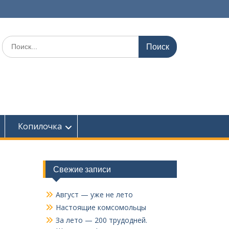
Поиск
по:
Копилочка
Свежие записи
Август — уже не лето
Настоящие комсомольцы
За лето — 200 трудодней.