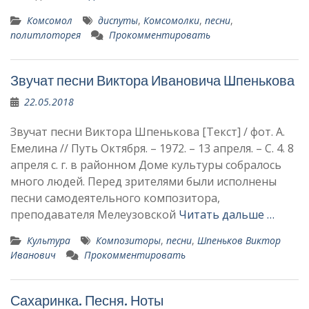
Комсомол
диспуты
,
Комсомолки
,
песни
,
политлоторея
Прокомментировать
Звучат песни Виктора Ивановича Шпенькова
22.05.2018
Звучат песни Виктора Шпенькова [Текст] / фот. А.
Емелина // Путь Октября. – 1972. – 13 апреля. – С. 4. 8
апреля с. г. в районном Доме культуры собралось
много людей. Перед зрителя­ми были исполнены
песни самодеятельного композито­ра,
преподавателя Мелеузовской
Читать дальше …
Культура
Композиторы
,
песни
,
Шпень­ков Виктор
Иванович
Прокомментировать
Сахаринка. Песня. Ноты