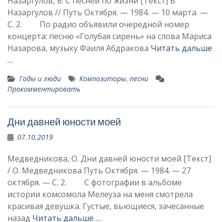
Назаргулов, Б. С песней по жизни [Текст] Б.
Назаргулов // Путь Октября. — 1984. — 10 марта. —
С. 2. По радио объявили очередной номер
концерта: песню «Голубая сирень» на слова Мариса
Назарова, музыку Фаиля Абдракова
Читать дальше
…
Годы и люди
Композиторы
,
песни
Прокомментировать
Дни давней юности моей
07.10.2019
Медведникова, О. Дни давней юности моей [Текст]
/ О. Медведникова Путь Октября. — 1984. — 27
октября. — С. 2. С фотографии в альбоме
истории комсомола Мелеуза на меня смотрела
красивая девушка. Густые, вьющиеся, зачесанные
назад
Читать дальше …