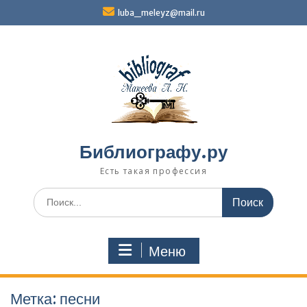
Перейти
luba_meleyz@mail.ru
к
содержимому
Библиографу.ру
Есть такая профессия
Поиск
по:
Меню
Метка:
песни