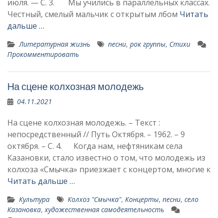
июля. — С. 3. Мы учились в параллельных классах.
Че­стный, смелый мальчик с открытым лбом
Читать
дальше …
Литературная жизнь
песни
,
рок группы
,
Стихи
Прокомментировать
На сцене колхозная молодежь
04.11.2021
На сцене колхозная молодежь. – Текст :
непосредственный // Путь Октября. – 1962. – 9
октября. – С. 4. Когда нам, нефтяникам се­ла
Казановки, стало известно о том, что молодежь из
колхоза «Смычка» приезжает с концер­том, многие к
Читать дальше …
Культура
Колхоз "Смычка"
,
Концерты
,
песни
,
село
Казановка
,
художественная самодеятельность