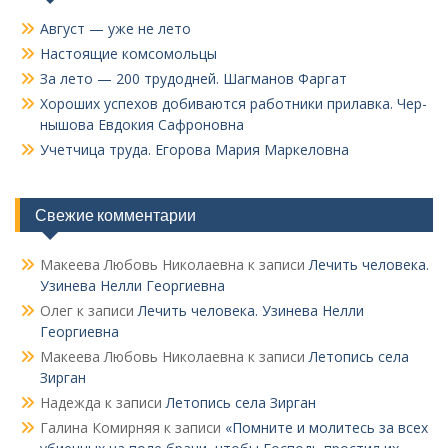
Август — уже не лето
Настоящие комсомольцы
За лето — 200 трудодней. Шагманов Фаргат
Хороших успехов добиваются работники прилавка. Чер­
нышова Евдокия Сафроновна
Учетчица труда. Его­рова Мария Маркеловна
Свежие комментарии
Макеева Любовь Николаевна
к записи
Лечить человека.
Узинева Нелли Георгиевна
Олег
к записи
Лечить человека. Узинева Нелли
Георгиевна
Макеева Любовь Николаевна
к записи
Летопись села
Зирган
Надежда
к записи
Летопись села Зирган
Галина Комирняя
к записи
«Помните и молитесь за всех