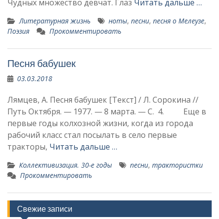
Чудных множество девчат. Глаз
Читать дальше …
Литературная жизнь
ноты
,
песни
,
песня о Мелеузе
,
Поэзия
Прокомментировать
Песня бабушек
03.03.2018
Лямцев, А. Песня бабушек [Текст] / Л. Сорокина //
Путь Октября. — 1977. — 8 марта. — С. 4. Еще в
первые годы колхозной жизни, когда из города
рабочий класс стал по­сылать в село первые
тракторы,
Читать дальше …
Коллективизация. 30-е годы
песни
,
трактористки
Прокомментировать
Свежие записи