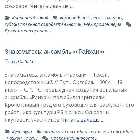
совхозов,
Читать дальше …
Кирпичный завод
кирзаводчане
,
песни
,
смотры
,
художественная самодеятельность
,
электромонтеры
Прокомментировать
Знакомьтесь: ансамбль «Райхан»
31.10.2023
Знакомьтесь: ансамбль «Райхан». – Текст :
непосредственный. // Путь Октября. – 2004. – 19
июня. – С. 1. С первых дней создания вокальный
ансамбль «Райхан» полюбился зрите­лям.
Кропотливый труд его руководителя, заслуженного
работника культуры РБ Фанисы Сунаевны
Якуповой, участников
Читать дальше …
Культура
вокальный ансамбль
,
вокальный ансамбль
«Райхан»
,
песни
Прокомментировать