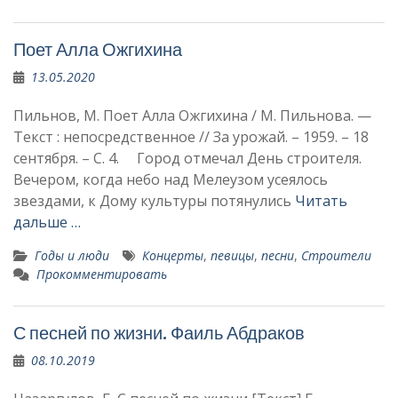
Поет Алла Ожгихина
13.05.2020
Пильнов, М. Поет Алла Ожгихина / М. Пильнова. —
Текст : непосредственное // За урожай. – 1959. – 18
сентября. – С. 4. Город отмечал День строителя.
Вечером, когда небо над Мелеузом усея­лось
звездами, к Дому куль­туры потянулись
Читать
дальше …
Годы и люди
Концерты
,
певицы
,
песни
,
Строители
Прокомментировать
С песней по жизни. Фаиль Абдраков
08.10.2019