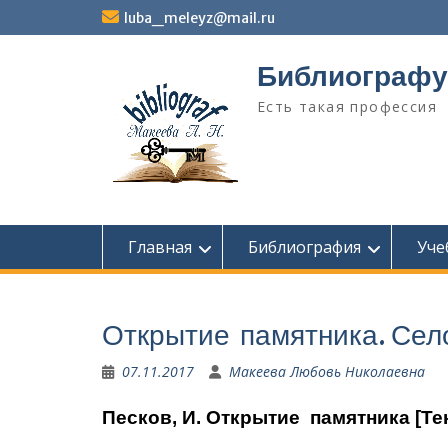
Перейти
luba_meleyz@mail.ru
к
содержимому
Библиографу
Есть такая профессия
Главная
Библиография
Уче
Открытие памятника. Сел
07.11.2017
Макеева Любовь Николаевна
Песков, И. Открытие памятника [Тек