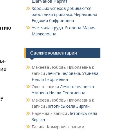
Шагманов Фаргат
Хороших успехов добиваются
работники прилавка. Чер­нышова
Евдокия Сафроновна
ытию
Учетчица труда. Его­рова Мария
Маркеловна
Свежие комментарии
ы­
Макеева Любовь Николаевна
к
кие
записи
Лечить человека. Узинева
Нелли Георгиевна
Олег
к записи
Лечить человека.
Узинева Нелли Георгиевна
ву
Макеева Любовь Николаевна
к
записи
Летопись села Зирган
Надежда
к записи
Летопись села
Зирган
Галина Комирняя
к записи