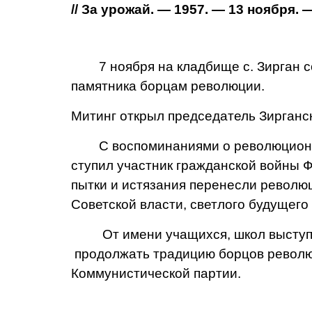
// За урожай. — 1957. — 13 ноября. —
7 ноября на кладбище с. Зирган со
памятника борцам революции.
Митинг открыл председатель Зирганск
С воспоминаниями о рево­люционной
ступил участник гражданской войны Ф
пытки и истязания пе­ренесли революц
Советской власти, светло­го будущего
От имени учащихся, школ выступил
продолжать традицию борцов революц
Коммунистической партии.