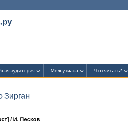
.ру
бная аудитория
Мелеузиана
Что читать?
о Зирган
ст] / И. Песков