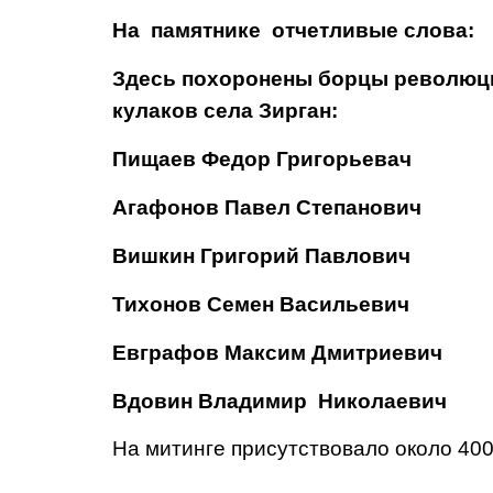
На памятнике отчетливые слова:
Здесь похоронены борцы революции
кулаков села Зирган:
Пищаев Федор Григорьевач
Агафонов Павел Степанович
Вишкин Григорий Павлович
Тихонов Семен Васильевич
Евграфов Максим Дмитрие­вич
Вдовин Владимир Николае­вич
На митинге присутствовало около 400