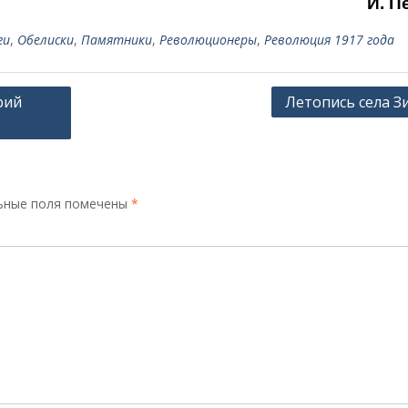
И. П
ги
,
Обелиски
,
Памятники
,
Революционеры
,
Революция 1917 года
рий
Летопись села З
ьные поля помечены
*