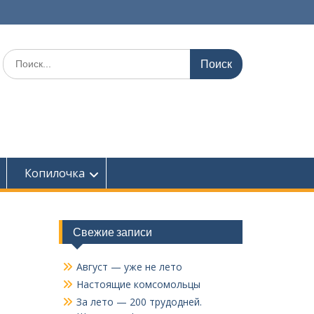
Поиск
по:
Копилочка
Свежие записи
Август — уже не лето
Настоящие комсомольцы
За лето — 200 трудодней.