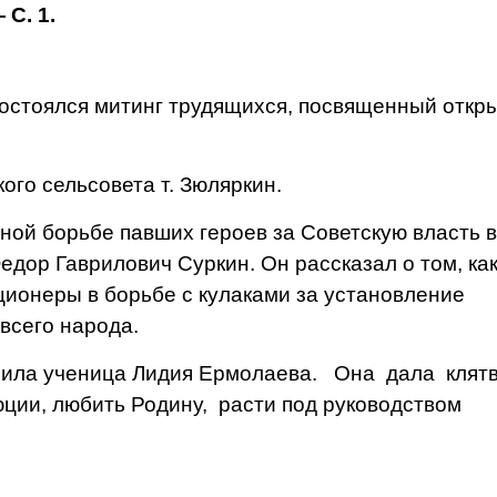
 С. 1.
стоялся митинг трудя­щихся, посвященный откр
ого сельсовета т. Зюляркин.
 борьбе павших ге­роев за Советскую власть в
едор Гаврилович Суркин. Он рассказал о том, ка
ионеры в борь­бе с кулаками за установле­ние
 всего народа.
а ученица Лидия Ер­молаева. Она дала клят
ии, любить Родину, расти под руководством