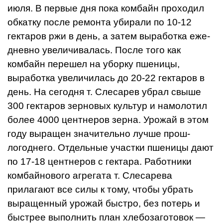
июля. В первые дня пока комбайн проходил
обкатку после ремонта убира­ли по 10-12
гектаров ржи в день, а затем выработка еже­
дневно увеличивалась. После того как
комбайн перешел на уборку пшеницы,
выработка увеличилась до 20-22 гекта­ров в
день. На сегодня т. Сле­сарев убрал свыше
300 гекта­ров зерновых культур и намо­лотил
более 4000 центнеров зерна. Урожай в этом
году вы­ращен значительно лучше прош­
логоднего. Отдельные участки пшеницы дают
по 17-18 цент­неров с гектара. Работники
комбайнового агрегата т. Сле­сарева
прилагают все силы к тому, чтобы убрать
выращен­ный урожай быстро, без по­терь и
быстрее выполнить план хлебозаготовок —