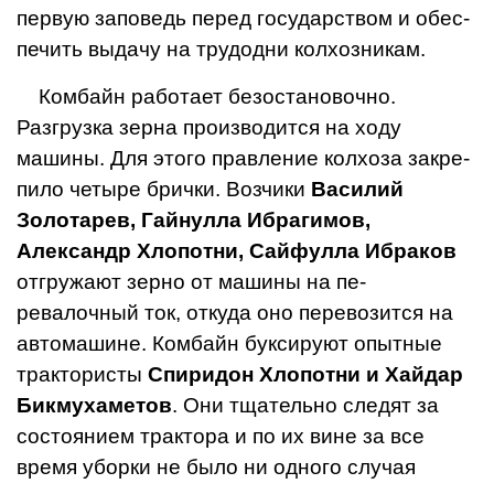
первую запо­ведь перед государством и обес­
печить выдачу на трудодни колхозникам.
Комбайн работает безоста­новочно.
Разгрузка зерна производится на ходу
машины. Для этого правление колхоза закре­
пило четыре брички. Возчики
Василий
Золотарев, Гайнулла Ибрагимов,
Александр Хлопо­тни, Сайфулла Ибраков
отгру­жают зерно от машины на пе­
ревалочный ток, откуда оно перевозится на
автомашине. Комбайн буксируют опытные
трактористы
Спиридон Хлопо­тни и Хайдар
Бикмухаметов
. Они тщательно следят за
сос­тоянием трактора и по их вине за все
время уборки не было ни одного случая