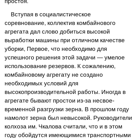
простоя.
Вступая в социалистическое
соревнование, коллектив комбайнового
агрегата дал слово добиться высокой
выработки машины при отличном каче­стве
уборки, Первое, что необ­ходимо для
успешного реше­ния этой задачи — умелое
ис­пользование резервов. К сожа­лению,
комбайновому агрегату не создано
необходимых усло­вий для
высокопроизводительной работы. Иногда в
агрегате бывают простои из-за несвое­
временной разгрузки зерна. В прошлом году
намолот зерна был невысокой. Руководители
колхоза им. Чкалова считали, что и в этом
году обойдутся имею­щимися транспортными