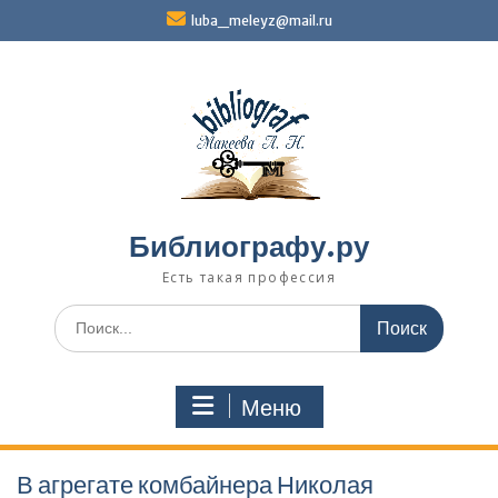
Перейти
luba_meleyz@mail.ru
к
содержимому
Библиографу.ру
Есть такая профессия
Поиск
по:
Меню
В агрегате комбайнера Николая