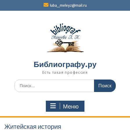
Перейти
luba_meleyz@mail.ru
к
содержимому
Библиографу.ру
Есть такая профессия
Поиск
по:
Меню
Житейская история