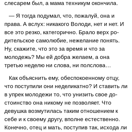
слесарем был, а мама техникум окончила.
— Я тогда подумал, что, пожалуй, она и
права. А вслух: никакого Володи, нет и нет. И
все это резко, ка­тегорично. Брало верх ро­
дительское самолюбие, неже­лание понять.
Ну, скажите, что это за время и что за
молодежь? Мы ей добра же­лаем, а она
третью неделю ни слова, ни полслова…
Как объяснить ему, обес­покоенному отцу,
что посту­пили они неделикатно? И ставить ли
в упрек молоде­жи то, что унизить свое до­
стоинство она никому не позволяет. Что
девушка воз­мутилась таким отношением к
себе и к своему другу, вполне естественно.
Ко­нечно, отец и мать, поступив так, исхода ли