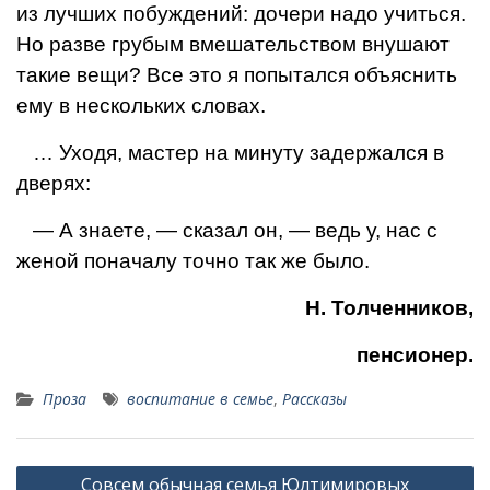
из лучших по­буждений: дочери надо
учиться.
Но разве грубым вмешательством внушают
та­кие вещи? Все это я попытался объяснить
ему в не­скольких словах.
… Уходя, мастер на ми­нуту задержался в
дверях:
— А знаете, — сказал он, — ведь у, нас с
женой пона­чалу точно так же было.
Н. Толченников,
пенсионер.
Проза
воспитание в семье
,
Рассказы
Навигация
Совсем обычная семья Юлтимировых