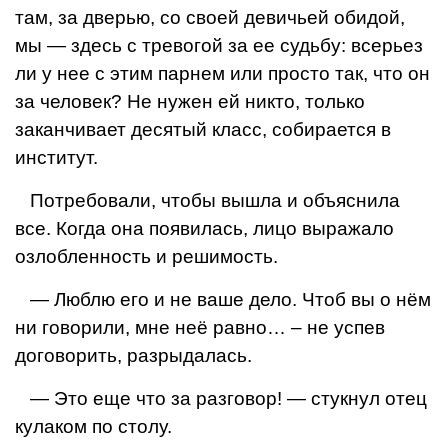
там, за дверью, со своей девичьей обидой,
мы — здесь с трево­гой за ее судьбу: всерьез
ли у нее с этим парнем или просто так, что он
за чело­век? Не нужен ей никто, только
заканчивает десятый класс, собирается в
инсти­тут.
Потребовали, чтобы вы­шла и объяснила
все. Когда она появилась, лицо выра­жало
озлобленность и реши­мость.
— Люблю его и не ваше дело. Чтоб вы о нём
ни го­ворили, мне неё равно… – не успев
договорить, разрыда­лась.
— Это еще что за разго­вор! — стукнул отец
кулаком по столу.