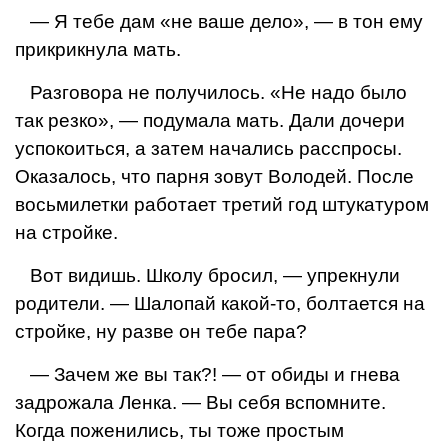
— Я тебе дам «не ваше дело», — в тон ему
прикрик­нула мать.
Разговора не получилось. «Не надо было
так резко», — подумала мать. Дали дочери
успокоиться, а затем нача­лись расспросы.
Оказалось, что парня зовут Володей. После
восьмилетки работа­ет третий год штукатуром
на стройке.
Вот видишь. Школу бросил, — упрекнули
родите­ли. — Шалопай какой-то, бол­тается на
стройке, ну разве он тебе пара?
— Зачем же вы так?! — от обиды и гнева
задрожала Ленка. — Вы себя вспомни­те.
Когда поженились, ты то­же простым