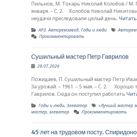
Пильнов, М. Токарь Николай Колобов / М. Пи
января. – С. 2. Колобов Ни­колай Никито
неудачи преследовали це­лый день.
Читать
АРЗ. Авторемзавод
,
Годы и люди
Авторем
Прокомментировать
Сушильный мастер Петр Гаврилов
28.07.2026
Пожидаев, П. Сушильный мастер Петр Ивано
За урожай. – 1961. – 5 мая. – С. 2. Хорош
Гаврилов. Сюда он поступил работать
Чит
Годы и люди
,
Элеватор
«Лучший мастер з
мастер
,
элеватор
Прокомментировать
45 лет на трудовом посту. Спиридо­