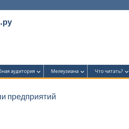
.ру
бная аудитория
Мелеузиана
Что читать?
ии предприятий