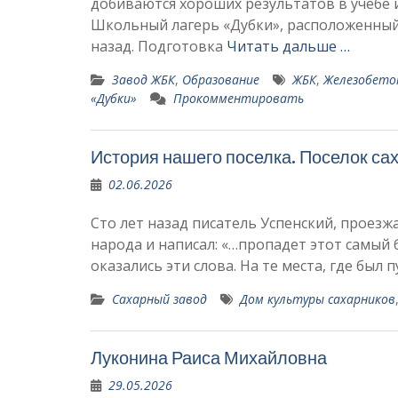
добиваются хороших результатов в учебе и
Школьный лагерь «Дубки», расположенный 
назад. Подготовка
Читать дальше …
Завод ЖБК
,
Образование
ЖБК
,
Железобето
«Дубки»
Прокомментировать
История нашего поселка. Поселок са
02.06.2026
Сто лет назад писатель Успенский, проезж
народа и написал: «…пропадет этот сам
оказались эти слова. На те места, где был
Сахарный завод
Дом культуры сахарников
Луконина Раиса Михайловна
29.05.2026