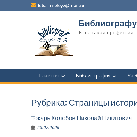
Перейти
luba_meleyz@mail.ru
к
содержимому
Библиографу
Есть такая профессия
Главная
Библиография
Уче
Рубрика:
Страницы истор
Токарь Колобов Ни­колай Никитович
28.07.2026