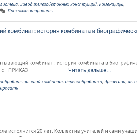
блиотека
,
Завод железобетонных конструкций
,
Каменщицы
,
Прокомментировать
 комбинат: история комбината в биографическ
атывающий комбинат : история комбината в биографич
, 1998. – 89 с. ПРИКАЗ
Читать дальше …
вообрабатывающий комбинат
,
деревообработка
,
древесина
,
лес
ировать
е исполнится 20 лет. Коллектив учителей и сами учащи