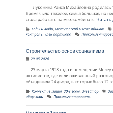
Луконина Раиса Михайловна родилась 19 а
Время было тяжелое, семья большая, но не
стала работать на мясокомбинате.
Читать 
Годы и люди
,
Мелеузовский мясокомбинат
контроль
,
член партбюро
Прокомментиров
Строительство основ социализма
29.05.2026
23 марта 1928 года в помещении Мелеузо
активистов, где вели оживленный разговор
объединила 24 двора, в которых было 12 г
Коллективизация. 30-е годы
,
Элеватор
За
общество
Прокомментировать