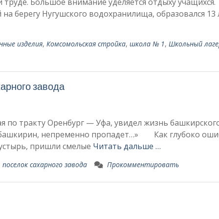
 труде. Большое внимание уделяется отдыху учащихся.
на берегу Нугушского водохранилища, образовался 13 
нные изделия
,
Комсомольская стройка
,
школа № 1
,
Школьный лаге
харного завода
ая по тракту Оренбург — Уфа, увидел жизнь башкирског
ый башкирин, непременно пропадет…» Как глубоко ош
 пустырь, пришли смелые
Читать дальше …
,
поселок сахарного завода
Прокомментировать