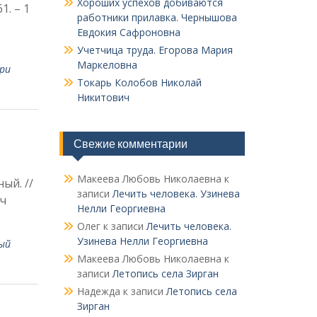
Хороших успехов добиваются
1. – 1
работники прилавка. Чер­нышова
Евдокия Сафроновна
Учетчица труда. Его­рова Мария
Маркеловна
ри
Токарь Колобов Ни­колай
Никитович
Свежие комментарии
Макеева Любовь Николаевна
к
ый. //
записи
Лечить человека. Узинева
ич
Нелли Георгиевна
Олег
к записи
Лечить человека.
Узинева Нелли Георгиевна
ый
Макеева Любовь Николаевна
к
записи
Летопись села Зирган
Надежда
к записи
Летопись села
Зирган