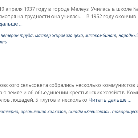
преля 1937 году в городе Мелеуз. Училась в школе № 
смотря на трудности она училась. В 1952 году окончив
дальше …
Ветеран труда
,
мастер жирового цеха
,
мясокомбинат
,
народны
ать
вского сельсовета собрались несколько коммунистов 
 о земле и об объединении крестьянских хозяйств. Ко
олов лошадей, 5 плугов и несколько
Читать дальше …
готзерно
,
организация колхозов
,
склады «Хлебсоюза»
,
товарищеск