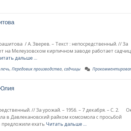
итова
ашитова / А. Зверев. – Текст : непосредственный. // За
о лет на Мелеузовском кирпичном заводе работает садчи
итать дальше …
 печь
,
Передовик производства
,
садчицы
Прокомментирова
 Юлия
едственный. // За урожай. – 1956. – 7 декабря. – С. 2. 
ла в Давлекановский райком ком­сомола с просьбой
й предложили ехать
Читать дальше …