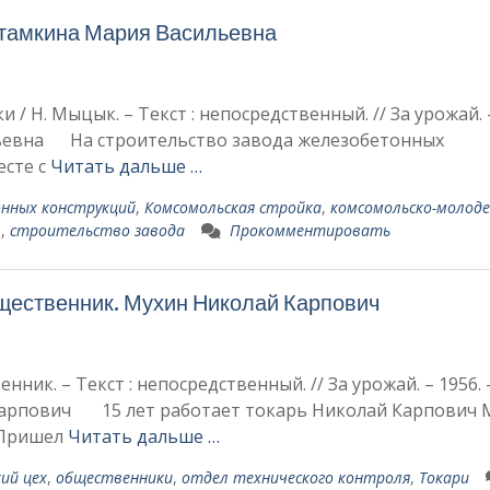
ртамкина Мария Васильевна
/ Н. Мыцык. – Текст : непосредственный. // За урожай. –
ильевна На строительство завода железобетонных
есте с
Читать дальше …
нных конструкций
,
Комсомольская стройка
,
комсомольско-молод
1
,
строительство завода
Прокомментировать
щественник. Мухин Николай Карпо­вич
ик. – Текст : непосредственный. // За урожай. – 1956. 
 Карпо­вич 15 лет работает токарь Ни­колай Карпович 
 Пришел
Читать дальше …
ий цех
,
общественники
,
отдел тех­нического контроля
,
Токари