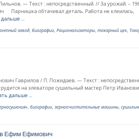
льнов. — Текст : непосредственный. // За урожай. – 196
вич Парнишка обтачивал де­таль. Работа не клеилась,
 дальше …
онтный завод
,
биографии
,
Рационализаторы
,
то­карный цех
,
Тока
вич Гаврилов / П. Пожидаев. — Текст : непосредственн
о трудится на элева­торе сушильный мастер Петр Иванов
ать дальше …
ерносушения»
,
биографии
,
зерноочистительные машины
,
сушильн
нов Ефим Ефимович