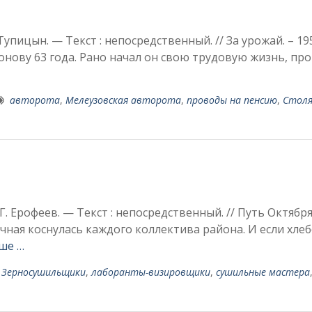
Тупицын. — Текст : непосредственный. // За урожай. – 195
­нову 63 года. Рано начал он свою трудовую жизнь, про
авторота
,
Мелеузовская авторота
,
проводы на пенсию
,
Стол
Г. Ерофеев. — Текст : непосредственный. // Путь Октября
очная косну­лась каждого коллектива райо­на. И если хл
ше …
,
Зерносушильщики
,
лаборанты-визировщики
,
сушильные мастера